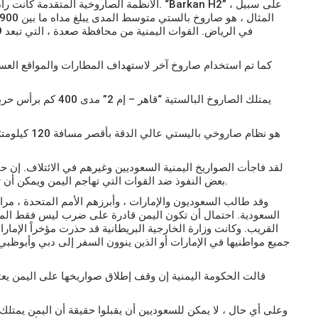
“Barkan H2” ، على سبيل
الأنظمة الصاروخية المتقدمة كانت رادعاً هاماً لليمن في الحرب الدفاعية ضد التحالف السعودي.
المثال ، هو صاروخ بالستي متوسط ​​المدى يبلغ مداه ما بين 900 و 1400 كيلومتر.
في الرياض.
كما تم استخدام صاروخ آخر لاستهداف المطارات والمواقع العس
لقد فاجأت الصواريخ اليمنية السعوديين وغيرهم في الائتلاف.
إن حق
بعض النفوذ ضد القوات التي تهاجم اليمن ويمكن أن تحسن موقف اليمن التفاوضي في أي مفاوضات مستقبلية.
وقد طالب السعوديون والإمارات ، وأبرزهم الأمم المتحدة ، مرارا
السعودية.
احتمال أن تكون اليمن قادرة على ضرب ليس فقط الممل
القريب.
وكانت وزارة الخارجية البريطانية قد حذرت مؤخراً الإمار
جميع مواطنيها في الإمارات أو الذين ينوون السفر إلى دبي وأبوظبي
قالت الحكومة اليمنية إن وقف إطلاق صواريخها على اليمن يع
وعلى أي حال ، لا يمكن للسعوديين أن يقبلوا حقيقة أن اليمن يمتل