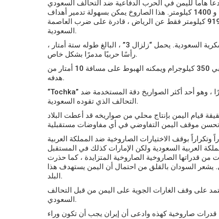
هذا الصاروخ يمكن بسهولة تدمير أهداف
القوات اليمنية من محافظة صعدة ، التي تبعد 919 كيلومتر فقط عن الرياض ، قادرة على ضرب العاصمة
السعودية.
كرية السعودية.
يحمل “زلزال 3” ، البالغ طوله ستة أمتار ،
رأسًا حربيًا مدمرًا بشكل خاص.
يمتلك الصاروخ البالستية “قاهر – إم 2” مدى 400 كم برأس حربي 350 كيلوجرام ويمكنه الهبوط على مسافة 10 أمتار من
هدفه.
“Tochka” هو نظام صاروخي باليستي عالي الدقة بأقصر مسافة 120 كيلومترًا ، وهو أحد أكثر الصواريخ دقة المستخدمة ضد
التحالف الذي تقوده السعودية.
يقة قيام اليمن بإنتاج محلي من صواريخه قد أعطت البلاد
ً وتكراراً بوقف الاختيارات الصاروخية ضد المملكة العربية
كة العربية السعودية ولكن الإمارات كذلك في المستقبل
ات من قدراتها الصاروخية الصاروخية المتزايدة ، كما حذرت
.
يشعر السودان بالقلق من احتمال أن اليمن يستهدف هذا
البلد.
تمد على وقف الغارات الجوية على اليمن من قبل التحالف
السعودي.
ك قدرات صاروخية كهذه وادعى أن إيران يجب أن تكون وراء