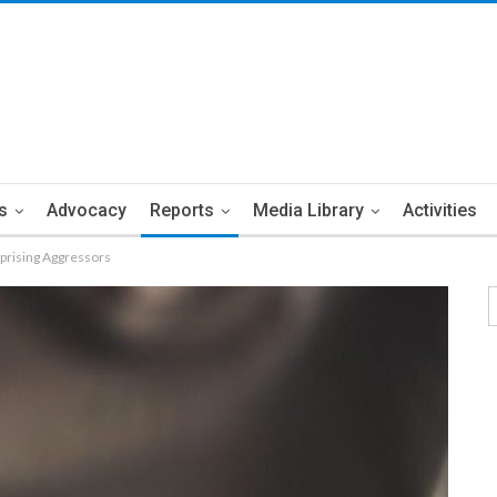
s
Advocacy
Reports
Media Library
Activities
prising Aggressors