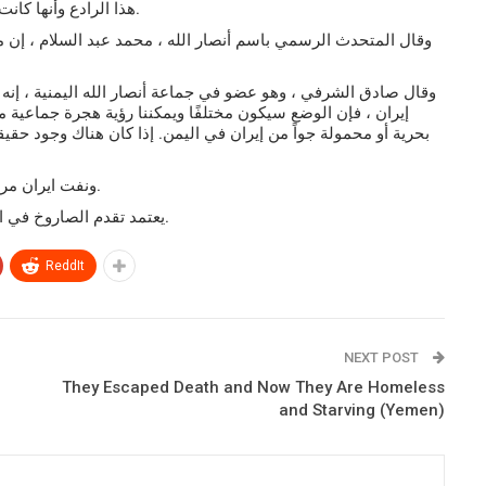
هذا الرادع وأنها كانت تزود اليمن بمعدات عسكرية ، بما فيها الصواريخ البالستية.
وقال المتحدث الرسمي باسم أنصار الله ، محمد عبد السلام ، إن من
وقال صادق الشرفي ، وهو عضو في جماعة أنصار الله اليمنية ، إنه ل
إيران ، فإن الوضع سيكون مختلفًا ويمكننا رؤية هجرة جماعية م
بحرية أو محمولة جواً من إيران في اليمن.
إذا كان هناك وجود حقيق
ونفت ايران مرارا هذه الادعاءات من خلال المتحدث باسم وزارة الخارجية.
يعتمد تقدم الصاروخ في اليمن فقط على الاعتماد على الذات والقدرات على الأرض.
ReddIt
NEXT POST
They Escaped Death and Now They Are Homeless
and Starving (Yemen)