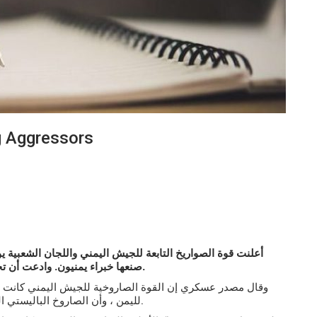
g Aggressors
أعلنت قوة الصواريخ التابعة للجيش اليمني واللجان الشعبية يو
وادعت أن تجربة جديدة ، على صاروخ باليستي قصير المدى ، تم بنجاح.
صنعها خبراء يمنيون.
وقال مصدر عسكري إن القوة الصاروخية للجيش اليمني كانت ت
لليمن ، وأن الصاروخ الباليستي الجديد لديه مواصفات سيتم الكشف عنها في الأيام القادمة.