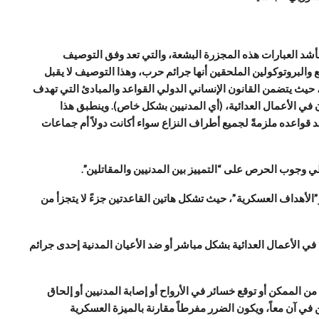
بأشد العبارات هذه المجزرة البشعة، والتي تعد وفق التوصيف
ع والبروتوكولين الملحقين أنها جرائم حرب، وهذا التوصيف لا يقبل
، حيث يتضمن القانون الإنساني الدولي القواعد والمبادئ التي تهدف
في الأعمال العدائية، (أي المدنيين بشكل خاص). وينطبق هذا
قواعده ملزمةً لجميع أطراف النزاع سواء أكانت دولاً أم جماعات
ي وجوب الحرص على “التمييز بين المدنيين والمقاتلين”.
و”الأهداف العسكرية”، حيث تشكل هاتين القاعدتين جزءً لا يتجزأ من
في الأعمال العدائية بشكل مباشر أو ضد الأعيان المدنية إحدى جرائم
 الممكن أو توقع خسائر في الأرواح أو إصابة المدنيين أو إلحاق
 في آن معاً، ويكون الضرر مفرطاً مقارنة بالميزة العسكرية