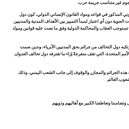
هجوم غير متناسب جريمة حرب.
نوني المذكور في قواعد ومواد القانون الإنساني الدولي، كون دول
لجوية دون أي اعتبار لمبدأ التمييز بين الأهداف المدنية والمدنيين
تستوجب العقاب والمحاكمة الدولية وفق ما نصت عليه قوانين ومواد
تكبه دول التحالف من جرائم بحق المدنيين الأبرياء، وندين صمت
أمم المتحدة، التي تقف متفرجةً إزاء ما تقترفه دول تحالف العدوان
نة هذه الجرائم والمجازر والوقوف إلى جانب الشعب اليمني، وذلك
عوب العالم.
وتضامننا وتعاطفنا الكبير مع أهاليهم وذويهم