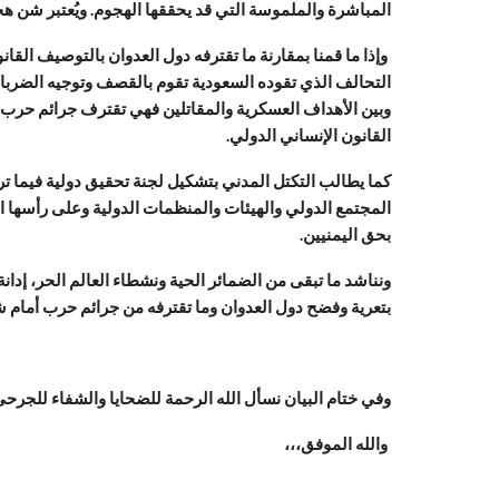
المباشرة والملموسة التي قد يحققها الهجوم. ويُعتبر شن 
وإذا ما قمنا بمقارنة ما تقترفه دول العدوان بالتوصيف القا
التحالف الذي تقوده السعودية تقوم بالقصف وتوجيه الضربات ا
وبين الأهداف العسكرية والمقاتلين فهي تقترف جرائم حرب 
القانون الإنساني الدولي.
كما يطالب التكتل المدني بتشكيل لجنة تحقيق دولية فيما تر
المجتمع الدولي والهيئات والمنظمات الدولية وعلى رأسها ال
بحق اليمنيين.
ونناشد ما تبقى من الضمائر الحية ونشطاء العالم الحر، إدا
بتعرية وفضح دول العدوان وما تقترفه من جرائم حرب أمام ش
وفي ختام البيان نسأل الله الرحمة للضحايا والشفاء للجرحى 
والله الموفق،،،