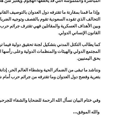
المباشرة والملموسة التي قد يحققها الهجوم. ويُعتبر شن 
وإذا ما قمنا بمقارنة ما تقترفه دول العدوان بالتوصيف القا
التحالف الذي تقوده السعودية تقوم بالقصف وتوجيه الضربات ا
وبين الأهداف العسكرية والمقاتلين فهي تقترف جرائم حرب 
القانون الإنساني الدولي.
كما يطالب التكتل المدني بتشكيل لجنة تحقيق دولية فيما تر
المجتمع الدولي والهيئات والمنظمات الدولية وعلى رأسها ال
بحق اليمنيين.
ونناشد ما تبقى من الضمائر الحية ونشطاء العالم الحر، إدا
بتعرية وفضح دول العدوان وما تقترفه من جرائم حرب أمام ش
وفي ختام البيان نسأل الله الرحمة للضحايا والشفاء للجرحى 
والله الموفق،،،