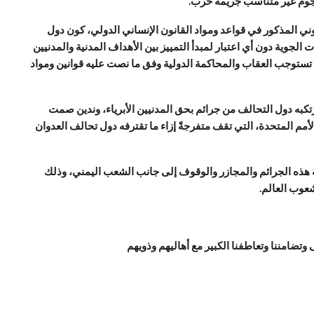
هجوم غير متناسب جريمة حرب.
نوني المذكور في قواعد ومواد القانون الإنساني الدولي، كون دول
لجوية دون أي اعتبار لمبدأ التمييز بين الأهداف المدنية والمدنيين
تستوجب العقاب والمحاكمة الدولية وفق ما نصت عليه قوانين ومواد
تكبه دول التحالف من جرائم بحق المدنيين الأبرياء، وندين صمت
أمم المتحدة، التي تقف متفرجةً إزاء ما تقترفه دول تحالف العدوان
نة هذه الجرائم والمجازر والوقوف إلى جانب الشعب اليمني، وذلك
عوب العالم.
وتضامننا وتعاطفنا الكبير مع أهاليهم وذويهم