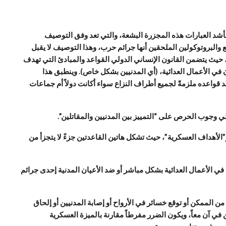
بأشد العبارات هذه المجزرة البشعة، والتي تعد وفق التوصيف
ع والبروتوكولين الملحقين أنها جرائم حرب، وهذا التوصيف لا يقبل
، حيث يتضمن القانون الإنساني الدولي القواعد والمبادئ التي تهدف
في الأعمال العدائية، (أي المدنيين بشكل خاص). وينطبق هذا
قواعده ملزمةً لجميع أطراف النزاع سواء أكانت دولاً أم جماعات
ي وجوب الحرص على “التمييز بين المدنيين والمقاتلين”.
و”الأهداف العسكرية”، حيث تشكل هاتين القاعدتين جزءً لا يتجزأ من
في الأعمال العدائية بشكل مباشر أو ضد الأعيان المدنية إحدى جرائم
 الممكن أو توقع خسائر في الأرواح أو إصابة المدنيين أو إلحاق
 في آن معاً، ويكون الضرر مفرطاً مقارنة بالميزة العسكرية