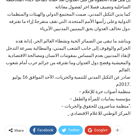
الساحلية وتضيف فصلا اخر لفصول معاناته
كما يدين التكتل المدني، صمت المجتمع الدولي والهيئات والمنظمات
الدولية وعلى رأسها الأمم المتحدة، التي تقف متفرجةً إزاء ما تقترفه
دول تحالف العدوان بحق اليمنيين المدنيين الأبرياء.
ويناشد ما تبقى من الضمائر الحية ونشطاء العالم الحر، إدانة هذه
الجرائم والوقوف إلى جانب الشعب اليمني، والمطالبة بسرعة التدخل
لإنقاذ المدنيين بعدم المساس بمقومات الانسان ومصالحة الاقتصادية
والمعيشية وفضح دول العدوان وما تقترفه من جرائم حرب أمام شعوب
العالم.
صادر عن التكتل المدني للتنمية والحريات، الأحد الموافق 16 يوليو
2017م.
– منظمة أصوات حرة للإعلام
– مؤسسة يمانيات للمرأة والطفل
– منظمة مناصرون للحقوق والحريات”.
_ المركز الوطني للاعلام الاقتصادي
Share
Facebook
Twitter
Google+