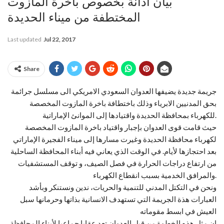
بيان ادانة بخصوص باخرة المازوت
المختطفة من ميناء الحديدة
Last updated
Jul 22, 2017
Share
جريمة جديدة يضيفها العدوان السعودي الامريكي الى مسلسل جرائمة
بحق المدنيين الابرياء وذلك باختطافة باخرة المازوت المخصصة
للكهرباء بمحافظة الحديدة واقتيادها إلى الموانئ الإماراتية.
حيث قامت قوى العدوان بإجبار واقتياد باخرة المازوت المخصصة
لكهرباء محافظة الحديدة وغيرت مسارها إلى ميناء الفجيرة الإماراتي
بعد احتجازها لأيام. في الوقت الذي يعاني فيه أبناء المحافظة الساحلية
من ارتفاع دراجات الحرارة في فصل الصيف، و توقف المستشفيا
ت
والمرافق الخدمية بسبب انقطاع الكهرباء.
ونحن في التكتل المدني للتنمية والحريات، ندين ونستنكر وبأشد
العبارات هذة الجريمة التي تستهدف الانسانية بذاتها وحرمانها سبل
العيش في ابسط مقوماته
إن مثل هذه الخطوة من قبل العدوان تعد عقابا جماعيا لأبناء المحافظة