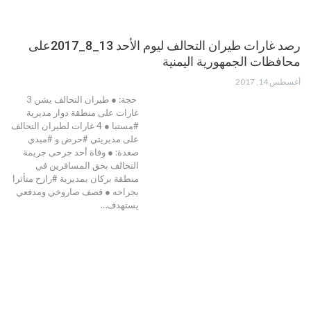
رصد غارات طيران التحالف ليوم الأحد 13_8_2017على
محافظات الجمهورية اليمنية
أغسطس 14, 2017
حجة: ● طيران التحالف يشن 3
غارات على منطقة دوار مديرية
#مستبا ● 4 غارات لطيران التحالف
على مديريتي #حرض و #ميدي
صعدة: ● وفاة أحد جرحى جريمة
التحالف بحق المسافرين في
منطقة بركان بمديرية #رازح متأثرا
بجراحه ● قصف صاروخي ومدفعي
يستهدف…