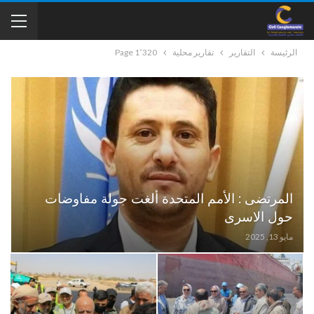
الرئيسة
التقارير
تقارير محلية
Page 1٬320
المرتضى : الأمم المتحدة ألغت جولة مفاوضات
حول الاسرى
مايو 13, 2025