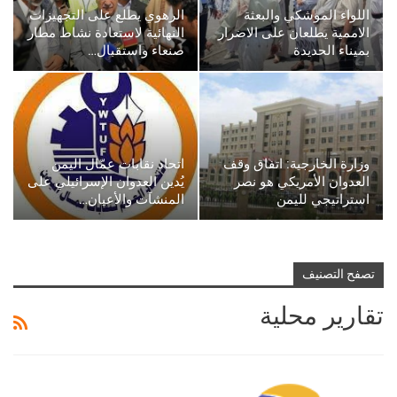
اللواء الموشكي والبعثة
الرهوي يطلع على التجهيزات
الاممية يطلعان على الاضرار
النهائية لاستعادة نشاط مطار
بميناء الحديدة
صنعاء واستقبال…
وزارة الخارجية: اتفاق وقف
اتحاد نقابات عمّال اليمن
العدوان الأمريكي هو نصر
يُدين العدوان الإسرائيلي على
استراتيجي لليمن
المنشآت والأعيان…
تصفح التصنيف
تقارير محلية