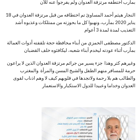
بمأرب اختطفه مرتزقة العدوان ولم يفرجوا عنه للآن
النجار هيثم أحمد المساوئ تم اختطافه من قبل مرتزقة العدوان في 18
يناير 2020 بمأرب، ونهبوا كل ما بحوزته من ممتلكات وعذبوه أشد
التعذيب لمدة لمدة 3 أعوام
الدكتور مصطفى الحمزي من أبناء محافظة حجة تلقفته أدوات العمالة
بمأرب أثناء عودته ليخدم أبناء شعبه، ليكافئوه خلف القضبان
وغيرهم كثر وهذا جزء يسير من جرائم مرتزقة العدوان الذين لا يراعون
حرمة للمسافر منهم الطفل والشيخ المسن والمرأة والمغترب
والطالب هم بلا رحمة ولاتجدها في قلوبهم كيف لا وهم اذناب لقوى
العدوان وخداما وعبيدا للدول الاستكبار والاستعمار