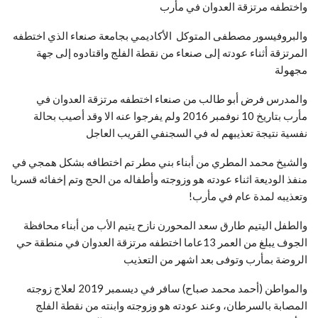
واختطفه مرتزقة العدوان في مأرب
والبروفيسور مصطفى المتوكل الأكاديمي بجامعة صنعاء الذي اختطفه
المرتزقة أثناء عودته إلى صنعاء من نقطة الفلج واقتادوه إلى جهة
مجهولة
والمدرس فرض أبو طالب من صنعاء اختطفه مرتزقة العدوان في
مأرب بتاريخ 10 نوفمبر 2016 ولم يفرجوا عنه الا وقد أصيب بحالة
نفسية نتيجة تعذيبهم له في السجنفي القريب العاجل
والشيخ محمد المطري من أبناء بني مطر تم اختطافه بشكل همجي في
منفذ الوديعة اثناء عودته هو وزوجته وأطفاله من الحج وتم إخفائه قسريا
وتعذيبه لمدة عام في مأرب!
والطفل اليتيم طارق سعد المحورن نازح يتيم الأب من أبناء محافظة
الجوف يبلغ من العمر 13عاما اختطفه مرتزقة العدوان في منطقة حي
الروضة بمأرب وتوفى بعد اشهر من التعذيب
والمواطن (أحمد محمد صباح) سافر في ديسمبر 2019 لعلاج زوجته
المصابة بالسرطان، وعند عودته هو وزوجته وابنته من نقطة الفلج