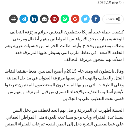
On
يونيو 10, 2023
Share
كشفت حملة عبيد أمريكا يختطفون المدنيين جرائم مرتزقة التحالف
الوحشية بمارب بحق الأبرياء من المواطنين بينهم أطفال ومرضى
وطلاب ومغتربين وحجاج وأيضا طالت الجرائم من جنسيات عربية وهم
الحلقة الأضعف في نقاط مارب التي يسيطر عليها المرتزقة فقد
امتلأت بهم سجون مرتزقة التحالف
وقال ناشطون انه ومنذ عام 2015م أصبح المدنيين هدفا حقيقيا لنقاط
القتل والخطف والنهب التي نصبها مرتزقة العدوان في مداخل المدينة
وعلى الطرقات التي يمر بها المسافرون المختطفون المدنيون تعرضوا
لأبشع أساليب التعذيب والإخفاء القسري من قبل المرتزقة ومنهم من
قضى تحت التعذيب علي يد الجلادين
الحملة أظهرت ان المرتزقة و صل بهم الحد لخطف من دخل اليمن
لمساعدة الفقراء، وبات يرجو مساعدته للعودة مثل المواطن العماني
علي عبدالمحسن الشيخ دخل إلى اليمن ليقدم تبرعات للفقراء اليمنين