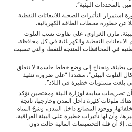
ين بالمحددات البيئية”.
ستمرار التأثيرات الصحية للانبعاثات النفطية
لا عن خطورة محطات الطاقة الكهربائية.
بيئة، مازن الغراوي، على تفاوت نسب التلوث
الانبعاثات النفطية والكهربائية في كل محافظة.
وطنية في المحافظات المنتجة للنفط، والتي تسببت
طى بطيئة، ونحتاج إلى وضع خطط حاسمة لا تتعلق
كال التلوث البيئي”، مشددا “على ضرورة تنفيذ
 بلغت مستويات خطيرة في البلاد”.
أن تصريحات سابقة لوزارة البيئة ومختصين تؤكد
ناك ملوثات كثيرة داخل المدن وخارجها، ناتجة
فاتها، ووجود المصانع داخل المدن، وشحّ المياه
، وأن لها تأثيرات خطيرة على البيئة العراقية،
، إلا أن قلة التخصيصات المالية حالت دون