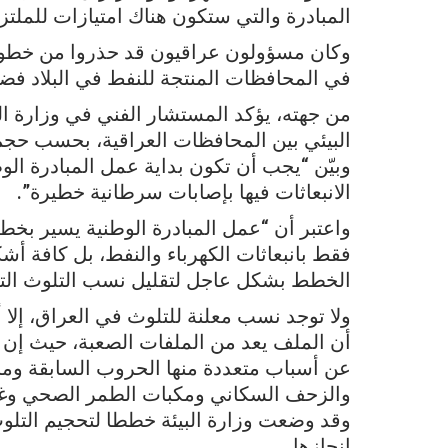
المبادرة والتي ستكون هناك امتيازات للملتزم
وكان مسؤولون عراقيون قد حذروا من خطورة ا
في المحافظات المنتجة للنفط في البلاد فض
من جهته، يؤكد المستشار الفني في وزارة ال
البيئي بين المحافظات العراقية، بحسب حجم 
وبيّن “يجب أن تكون بداية عمل المبادرة ال
الانبعاثات فيها بإصابات سرطانية خطيرة”.
واعتبر أن “عمل المبادرة الوطنية يسير بخ
فقط بانبعاثات الكهرباء والنفط، بل كافة أش
الخطط بشكل عاجل لتقليل نسب التلوث التي
ولا توجد نسب معلنة للتلوث في العراق، إلا 
أن الملف يعد من الملفات الصعبة، حيث إن ه
عن أسباب متعددة منها الحروب السابقة ومخل
والزحف السكاني ومكبات الطمر الصحي وغيرها
وقد وضعت وزارة البيئة خططا لتحجيم التلوث
إنجازها.