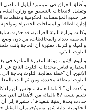
وأطلق العراق في سبتمبر/ أيلول الماضي الم
وتقليل الانبعاثات بالتنسيق مع وزارة البيئة
في جميع المؤسسات الحكومية ومنظمات المج
إدارة الطاقة والمساحات الخضراء ومواجهة ال
وكانت وزارة البيئة العراقية، قد حذرت سابق
العاصمة بغداد والمحافظات، من دون وضع م
والمياه والتربة، معتبرة أن الحاجة باتت مل
التلوث البيئي.
واليوم الإثنين، ووفقا لمقررة المبادرة في بغ
استمارة قياس محددات التلوث الناتج عن المحط
الإثنين، أن “خطة معالجة التلوث بحاجة إلى 
التلوث لمنطقة محددة، ومن ثم البدء بالمعال
وأكدت أن “الأمانة العامة لمجلس الوزراء
تقييم بنسبة 87 بالمائة من الأهدا
حددت بمدة زمنية لتنفيذها”، مشيرة إلى أن
الحكومية بداية شهر يونيو/حزيران المقبل ح