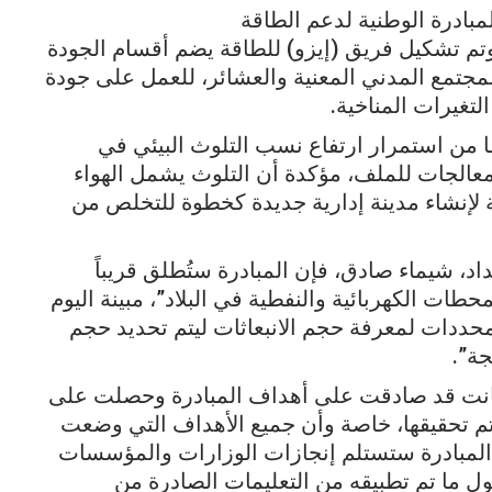
بادرة الوطنية لدعم الطاقة
، وتم تشكيل فريق (إيزو) للطاقة يضم أقسام الجودة
تمع المدني المعنية والعشائر، للعمل على جودة
تغيرات المناخية.
ا من استمرار ارتفاع نسب التلوث البيئي في
عالجات للملف، مؤكدة أن التلوث يشمل الهواء
حة لإنشاء مدينة إدارية جديدة كخطوة للتخلص من
داد، شيماء صادق، فإن المبادرة ستُطلق قريباً
ات الكهربائية والنفطية في البلاد”، مبينة اليوم
محددات لمعرفة حجم الانبعاثات ليتم تحديد حجم
جة”.
 كانت قد صادقت على أهداف المبادرة وحصلت على
ف التي سيتم تحقيقها، خاصة وأن جميع الأهداف التي وضعت
 المبادرة ستستلم إنجازات الوزارات والمؤسسات
ول ما تم تطبيقه من التعليمات الصادرة من