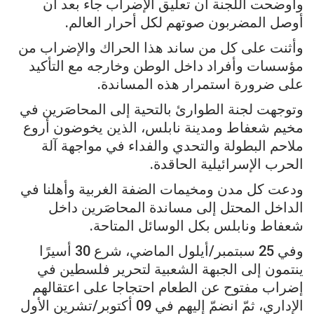
وأوضحت اللجنة أن تعليق الإضراب جاء بعد أن
أوصل المضربون صوتهم لكل أحرار العالم.
وأثنت على كل من ساند هذا الحراك والإضراب من
مؤسسات وأفراد داخل الوطن وخارجه مع التأكيد
على ضرورة استمرار هذه المساندة.
وتوجهت لجنة الطوارئ بالتحية إلى المحاصَرين في
مخيم شعفاط ومدينة نابلس، الذين يخوضون أروع
ملاحم البطولة والتحدي والفداء في مواجهة آلة
الحرب الإسرائيلية الحاقدة.
ودعت كل مدن ومخيمات الضفة الغربية وأهلنا في
الداخل المحتل إلى مساندة المحاصَرين داخل
شعفاط ونابلس بكل الوسائل المتاحة.
وفي 25 سبتمبر/أيلول الماضي، شرع 30 أسيرًا
ينتمون إلى الجبهة الشعبية لتحرير فلسطين في
إضراب مفتوح عن الطعام احتجاجا على اعتقالهم
الإداري، ثمّ انضمّ إليهم في 09 أكتوبر/تشرين الأول