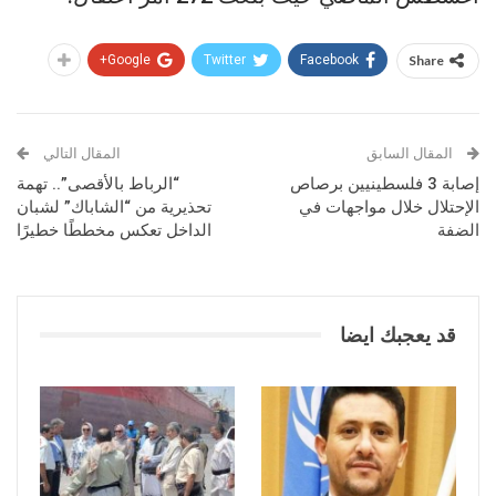
Google+
Twitter
Facebook
Share
المقال السابق
المقال التالي
إصابة 3 فلسطينيين برصاص
“الرباط بالأقصى”.. تهمة
الإحتلال خلال مواجهات في
تحذيرية من “الشاباك” لشبان
الضفة
الداخل تعكس مخططًا خطيرًا
قد يعجبك ايضا