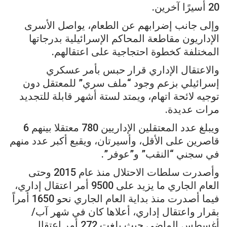
20 أسيرًا آخرين.
وإلى جانب إضرابهم عن الطعام، يواصل الأسرى
الإداريون مقاطعة المحاكم الإسرائيلية بدرجاتها
المختلفة كخطوة احتجاجية على اعتقالهم.
والاعتقال الإداري قرار حبس بأمر عسكري
إسرائيلي بزعم وجود “ملف سري” للمعتقل دون
توجيه لائحة اتهام، ويمتد لستة أشهر قابلة للتجديد
مرات عديدة.
ويبلغ عدد المعتقلين الإداريين 780 معتقلا بينهم 6
قاصرين على الأقل، وأسيرتان، ويقبع أكبر عدد منهم
في سجني “النقب” و”عوفر”.
وأصدرت سلطات الاحتلال منذ عام 2015 وحتى
العام الجاري ما يزيد على 9500 أمر اعتقال إداري،
فيما أصدرت منذ بداية العام الجاري نحو 1650 أمراً
بقرار واعتقال إداري، أعلاها كان في شهر آب/
أغسطس الماضي حيث بلغت 272 أمر اعتقال.