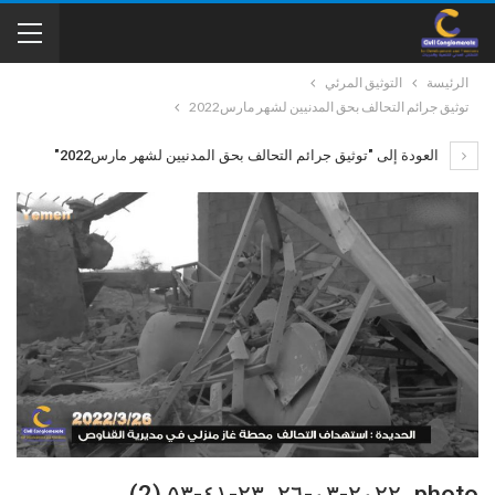
الرئيسة
التوثيق المرئي
توثيق جرائم التحالف بحق المدنيين لشهر مارس2022
العودة إلى "توثيق جرائم التحالف بحق المدنيين لشهر مارس2022"
photo_٢٠٢٢-٠٣-٢٦_٢٣-٤١-٥٣ (2)