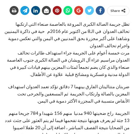
Share
تظل جريمة الصالة الكبرى المروعة بالعاصمة صنعاء التي ارتكبها
تحالف العدوان في الـ8 من اكتوبر عام 2016م حية في ذاكرة اليمنيين
وشاهدا على أكبر مجزرة بحق المدنيين في اليمن والتي تعكس دموية
واجرام تحالف العدوان
مرت خمسة أعوام على الجريمة جراء استهداف طائرات تحالف
العدوان مراسيم عزاء آل الرويشان في الصالة الكبرى جنوب العاصمة
صنعاء والذي كان يضم تجمعاً لمئات المعزين بينهم قيادات كبيرة في
الدولة مدنية وعسكرية ومشائخ قبلية علاوة عن الأطفال.
ضربتان متتاليتان الفارق بينهما 7 دقائق تؤكد تعمد العدوان استهداف
المعزين بالصالة وارتكاب الجريمة ثم المسعفين والجرحى تحت
الأنقاض متسببة في المجزرة الأكثر دموية في اليمن.
الجريمة راح ضحيتها 940 مدنيا منهم 156 شهيدا و 784 جريحا منهم
13 جثة لم يعرف هويتها نتيجة تفحمها فيما لم يتم العثور على جثث عدد
من الضحايا نتيجة القصف المباشر ، اضافة إلى أن 20 طفلا اصيبوا