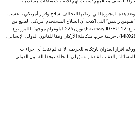
جراء القصف معظمهم تسببت لهم الاصابات بعاهات مستديمة.
وتعد هذه المجزرة التي ارتكبها التحالف بسلاح وقرار أمريكي ، بحسب
“هيومن رايتس” التي أكدت أن السلاح المستخدم أمريكي الصنع من
نوع (Paveway ll GBU-12) بوزن 225 كيلوغرام موجهة بالليزر نوع
(MK82) ، جريمة حرب متكاملة الأركان وفقا للقانون الدولي الإنساني .
ورغم اقرار العدوان بارتكابه للجريمة الا انه لم تتخذ أي اجراءات
للمسائلة والعقاب لقادة ومسؤولي التحالف وفقا للقانون الدولي