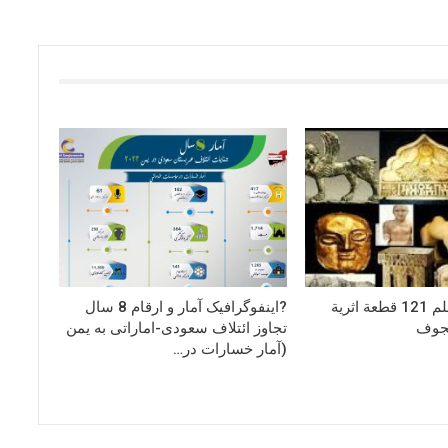
هيئة الاثار تتسلم 121 قطعة اثرية
?اینفوگرافیک آمار و ارقام 8 سال
جوف
تجاوز ائتلاف سعودی-اماراتی به یمن
(آمار خسارات در…