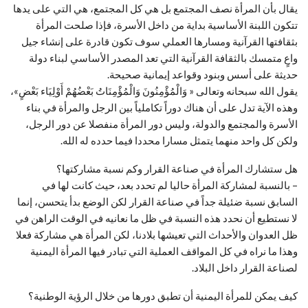
يقال بأن المرأة نصف المجتمع بل هي كل المجتمع، هي التي على يدها
تتكون اللبنة الأساسية بداية من داخل الأسرة، فإذا صلحت المرأة
بثقافتها القرآنية ومسارها العملي سوف تكون قادرة على إنشاء جيل
واعٍ متمسك بالثقافة القرآنية التي تعد المصدر الأساسي لبناء دولة
حديثة على أسس وبنود وقواعد إيمانية صحيحة.
يقول الله سبحانه وتعالى « وَالْمُؤْمِنُونَ وَالْمُؤْمِنَاتُ بَعْضُهُمْ أَوْلِيَاء بَعْضٍ»،
وهذه الآية تدل على أن هناك دوراً تكاملياً بين الرجل والمرأة في بناء
الأسرة والمجتمع والدولة، وليس دور المرأة منفصلا عن دور الرجل،
ولكن كل واحد منهما يتمثل مسارا محددا فيما حدده له الله.
هل ستشارك المرأة في صناعة القرار وكم نسبة مشاركتها؟
– بالنسبة لمشاركة المرأة حاليا لم تحدد بعد، حيث كانت لها في
السابق نسبة ضئيلة جداً في صناعة القرار لكن الوضع بدأ يتحسن، إنما
لا نستطيع أن نحدد هذه النسبة في ظل ما نعانيه في الوقت الراهن في
ظل العدوان والأحداث التي تعيشها بلادنا، لكن المرأة هي مشاركة فعلا
وهذا ما نراه في كل المواقف العملية التي تبادر فيها المرأة اليمنية
لصناعة القرار داخل البلاد.
كيف يمكن للمرأة اليمنية أن تطبق دورها من خلال الرؤية الوطنية؟