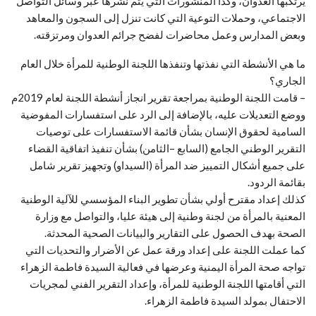
يرتكبها العدوان، وكذا المنشورات التي يتم نشرها عبر وسائل التواصل
الاجتماعي، وحملات التوعية التي كانت تنزل إلى السجون والمعاهد
وبعض المدارس وعمل محاضرات لفضح جرائم العدوان ومرتزقته.
ما هي الأنشطة التي نفذتها وتنفذها اللجنة الوطنية للمرأة خلال العام
الجاري؟
– قامت اللجنة الوطنية بمراجعة تقرير انجاز أنشطة اللجنة لعام 2019م
ووضع التعديلات عليه، بالإضافة إلى الرد على استفسارات المفوضية
السامية لحقوق الإنسان بشأن قائمة الاستفسارات على توصيات
التقرير الوطني الجامع (السابع –الثامن) بشأن تنفيذ اتفاقية القضاء
على جميع أشكال التمييز ضد المرأة (السيداو) وتجهيز تقرير شامل
بقائمة الردود.
كذلك إعداد مقترح أولي بشأن تطوير البناء المؤسسي للآلية الوطنية
المعنية بالمرأة من لجنة وطنية إلى هيئة عليا، والتواصل مع وزارة
الصحة بهدف الحصول على التقارير والبيانات الصحية المحدثة.
كما عملت اللجنة على إعداد ورقة عمل عن الأضرار والتحديات التي
تواجه صحة المرأة اليمنية وعرضها في فعالية السيدة فاطمة الزهراء
التي أقامتها اللجنة الوطنية للمرأة، وإعداد التقرير الفني لمجريات
الاحتفال بمولد السيدة فاطمة الزهراء.