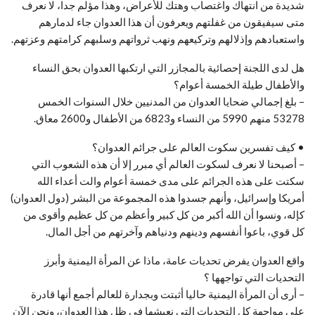
شديدة من انتهاك واغتصاب وهتك للأعراض، وهذا مؤلم جدا، لا نعرف
متى سيفيقون من غفلتهم ويعرفون أن هذا العدوان جاء لدمارهم
واستعبادهم وإذلالهم وتركيعهم ونهب ثرواتهم وسلبهم كرامتهم وعزتهم.
هل لدى اللجنة إحصائية بالمجازر التي ارتكبها العدوان بحق النساء
والأطفال طيلة الخمسة أعوام؟
– بلغ إجمالي ضحايا العدوان من المدنيين خلال السنوات الخمس
53278 منهم 5990 من النساء و6823 من الأطفال و2600 معاق.
• كيف تفسرين سكوت العالم على جرائم العدوان؟
– أصبحنا لا نعرف لسكوت العالم أي مبرر إلا أن هذه الشعوب التي
سكتت على هذه الجرائم على مدى خمسة أعوام والت أعداء الله
أمريكا وإسرائيل، وأنهم جسدوا هذه المجموعة من البشر (دول العدوان)
كإله، ونسوا أن الله أكبر من كل كبير وأعظم من كل عظيم وأقوى من
كل قوي، باعوا أنفسهم ودينهم ودنياهم وآخرتهم من أجل المال.
واقع العدوان يفرض تحديات عامة، ماذا عن المرأة اليمنية وأبرز
التحديات التي تواجهها ؟
– أرى أن المرأة اليمنية حاليا أثبتت وبجدارة للعالم أجمع أنها قادرة
على مواجهة كل التحديات التي نعيشها في ظل هذا العدوان، ونحن الآن