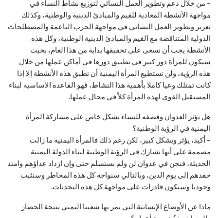
– من خلال دعم وتطوير العمل النسائي لتوزيع نشاط النساء في
مواجهة الأنشطة المعادية للقيم والمبادئ الدينية والوطنية، وكذلك
تعزيز وتطوير العمل النسائي في مواجهة الحرب الناعمة والمصطلحات
الدولية المتناقضة مع القيم والمبادئ الدينية الوطنية، وكل هذه
الأنشطة يجب أن نسعى على تحقيقها بداية من هذا العام، بحيث
سيكون للمرأة دور كبير في تطبيق دورها في أماكن عملها من خلال
هذه الرؤية، ولن تستطيع المرأة اليمنية أن تطبق هذه الأنشطة إلا إذا
كانت تمتلك وعيا كاملا بأهمية هذا النشاط، فهو القاعدة الأساسية لبناء
المستقبل القوي لهذه المرأة كلاً في مجال عملها.
هل يؤثر العدوان وقصفه للنساء بشكل خاص على مشاركة المرأة
اليمنية في الرؤية الوطنية؟
– أكيد، يؤثر وبشكل كبير، لكن رغم ذلك فالمرأة اليمنية ما زالت
مصممة على أنها تشارك في الرؤية الوطنية لبناء الدولة اليمنية
الحديثة، فنحن في عدوان لن ولم نستسلم حتى وإن ازداد عداؤهم وامتد
حقدهم إلى يوم الدين، وبالتالي سنواجه كل هذه المخاطر وسنثبت
وجودنا وسنكون قادرات على مواجهة كل هذه التحديات.
ماذا عن الأوضاع الإنسانية التي يمر بها شعبنا اليمني نتيجة الحصار