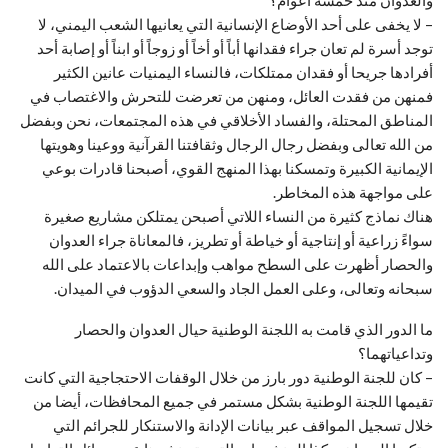
والعدوان منذُ خمسة أعوام؟
– لا يخفى على أحد الأوضاع الإنسانية التي يعانيها الشعب اليمني، لا
توجد أسرة لم تعان جراء فقدانها أباً أو أخاً أو زوجاً أو ابناً أو إصابة أحد
أفرادها جريحا أو فقدان ممتلكات، فالنساء اليمنيات عانين الكثير
فمنهن من فقدت العائل، ومنهن من تعرضت للتحرش والاغتصاب في
المناطق المحتلة، والفساد الأخلاقي في هذه المجتمعات، نحن وبفضل
من الله تعالى وبفضل رجال الرجال وثقافتنا القرآنية ووعينا وهويتها
الإيمانية الكبيرة وتمسكنا بهذا المنهج القوي، أصبحنا قادرات بوعي
على مواجهة هذه المخاطر.
هناك نماذج كثيرة من النساء اللاتي أصبحن يمتلكن مشاريع صغيرة
سواءً زراعية أو إنتاجية أو خياطة أو تطريز، فالمعاناة جراء العدوان
والحصار أظهرت على السطح مواهب وإبداعات بالاعتماد على الله
سبحانه وتعالى، وعلى العمل الجاد والسعي الدؤوب في الميدان.
ما الدور الذي قامت به اللجنة الوطنية حيال العدوان والحصار
وتداعياتهما؟
– كان للجنة الوطنية دور بارز من خلال الوقفات الاحتجاجية التي كانت
تقيمها اللجنة الوطنية بشكل مستمر في جميع المحافظات، أيضا من
خلال تسجيل المواقف عبر بيانات الإدانة والاستنكار للجرائم التي