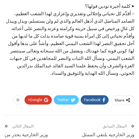
• كلمة أخيرة تودين قولها؟
– أقدِّم كل تحياتي وإجلالي وتقديري وإعزازي لهذا الشعب العظيم،
الصامد المناضل الذي أذهل العالم والذي لم ولن يستسلم، وبذل ويبذل
كل غالٍ ورخيص في سبيل حريته وكرامته وعزته والنصر على أعدائه.
وأقدِّم تحياتي إلى كل امرأة يمنية قوية صامدة بذلت كل ما لديها من
أجل تحقيق النصر لهذا الشعب اليمني العظيم، وأشدُّ على يدها وأقول
لها: كوني قوية كما عهدناك، وبفضل من الله سبحانه وتعالى سينتصر
الشعب اليمني، ونسأل الله الثبات والنصر للمجاهدين في كل جبهات
العزة والشرف وأن يحفظ علمنا السيد القائد عبدالملك بدرالدين
الحوثي، ونسأل الله الهداية والتوفيق والسداد.
Google+
Twitter
Facebook
Share
المقال السابق
المقال التالي
وزير الخارجية يلتقي الممثل
وزير الخارجية يحذر من