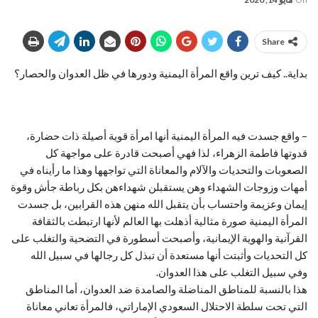
Share
بداية.. كيف ترين واقع المرأة اليمنية ودورها في ظل العدوان والحصار؟
– واقع جسدت فيه المرأة اليمنية أنها امرأة قوية أصيلة ذات حضارة،
قدوتها فاطمة الزهراء، لذا فهي أصبحت قادرة على مواجهة كل
الصعوبات والتحديات والآلام والمعاناة التي تواجهها وهذا ما رأيناه في
أمهات وزوجات الشهداء وهن يستقبلن شهداءهن بكل رباطة جأش وقوة
إيمان وعزيمة واحتساب بأن يتقبل الله منهن هذه القرابين، بل جسدت
المرأة اليمنية صورة مثالية أذهلت بها العالم لأنها ارتبطت بالثقافة
القرآنية والهوية الإيمانية، وأصبحت أسطورة في التضحية والتغلب على
كل التحديات وأثبتت أنها مستعدة أن تبذل كل رجالها في سبيل الله
وفي سبيل التغلب على هذا العدوان.
هذا بالنسبة للمناطق المناضلة والصامدة ضد العدوان، أما المناطق
التي تحت سلطة الاحتلال السعودي الإماراتي، فالمرأة تعاني معاناة