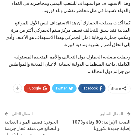
وهذا الاستهداف هو استهداف للشعب اليمني ومحاصرته في الغذاء
والدواء لاسيما في ظل مخاطر تفشي وباء كورونا.
كما أكدت مصلحة الجمارك أن هذا الاستهداف ليس الأول للمواقع
المدنية فقد سبق للتحالف قصف مركز ميتم الجمركي أكثر من مرة
ومكتب جمارك ورقابة ذمار الجمركي وهذا الاستهداف هو الأعنف وأدى
إلى الحاق أضرار بشرية ومادية كبيرة.
وحملت مصلحة الجمارك دول التحالف والأمم المتحدة المسئولية
الكاملة، داعية المنظمات الدولية لحماية الأعيان المدنية والمواطنين
من جرائم دول التحالف.
Google+
Twitter
Facebook
Share
المقال السابق
المقال التالي
الصحة الإيرانية: 80 وفاة و1073
الحوثي: قصف المواد الغذائية
إصابة جديدة بكورونا
والبضائع في منفذ عفار جريمة
حرب مع سبق الإصرار