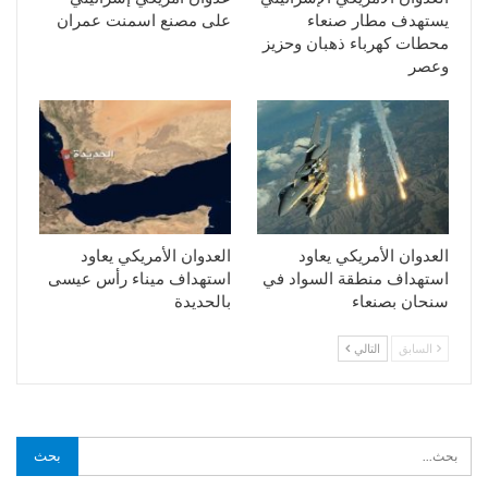
يستهدف مطار صنعاء
على مصنع اسمنت عمران
محطات كهرباء ذهبان وحزيز
وعصر
العدوان الأمريكي يعاود
العدوان الأمريكي يعاود
استهداف منطقة السواد في
استهداف ميناء رأس عيسى
سنحان بصنعاء
بالحديدة
السابق
التالي