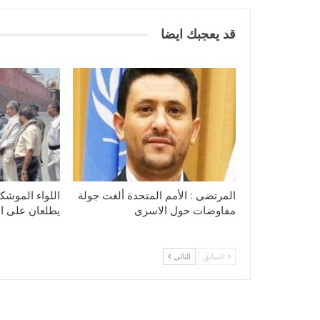
قد يعجبك ايضا
المرتضى : الأمم المتحدة ألغت جولة
اللواء الموشكي
مفاوضات حول الاسرى
يطلعان على الا
السابق
التالي