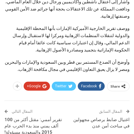
وأشار إلى اعتقال ناشطين وأكاديميين ورجال دين خلال العام الماضي،
ودافعت المملكة عن تلك الاعتقالات بحجة أنها جرائم ضد الأمن القومي
وصنفتها إرهابية
.
ووصف تقرير الخارجية الأميركية الإمارات بأنها المحطة الإقليمية
والدولية لتنقلات المنظمات الإرهابية ومركزا لها لاستقبال وإرسال
الدعم المالي، وقال إن اعتبارات سياسية كانت عائقا أمام قيام
الحكومة الإماراتية بتجميد ومصادرة الأصول الإرهابية
.
وأوضح أن الصدع المستمر بين قطر وبين السعودية والإمارات والبحرين
ومصر لا يزال يعيق التعاون الإقليمي في مجال مكافحة الإرهاب.
Google+
Twitter
Facebook
Share
المقال السابق
المقال التالي
اغتيال ضابط برصاص مجهولين
تقرير أممي: مقتل أكثر من 100
في مباحث أمن عدن
ألف يمني منذ بدء الحرب عام
2015 والسعودية مسؤولة!