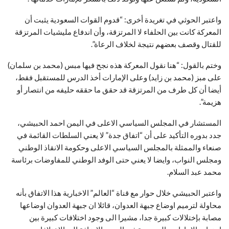
واعتبر الحوثي في تغريدة أخرى: “قدوم القوات السعودية يثبت أن
المعركة كانت بين الحلفاء لا المرتزقة، وأن اندفاع مليشيات المرتزقة
للقتال وقصف بعضهم نتيجة لخلاف الرعاة”.
وختم بالقول: “هنا نقول المعركة هذه نجح فيها مبس (محمد بن سلمان)
على مبز (محمد بن زايد) وعلى الإمارات أخذ الدرس للمستقبل فقط،
أيضا أن كل طرف من المرتزقة قد حقق ما حققه حليفه من انتصار أو
هزيمة”.
المستشار في المجلس السياسي الاعلى في اليمن احمد الحبيشي،
جدد بدوره التأكيد على أن “اتفاق جدة” لا يعني السلطات القائمة في
صنعاء والممثلة بالمجلس السياسي الاعلى وحكومة الانقاذ الوطني
ومجلس النواب، وايضا لا يعني حتى الوفد الوطني للمفاوضات برئاسة
محمد عبد السلام
.
واعتبر الحبيشي خلال حوار مع قناة “العالم” الاخبارية هذا الاتفاق بأنه
محاولة لترميم اوضاع جبهة العدوان، قائلا ان جبهة العدوان اوضاعها
مصابة بإختلالات كبيرة جدا، مشيرا الى وجود اختلافات كبيرة بين