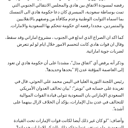
رفضه لمسودة الاتفاق بين هادي والمجلس الانتقالي الجنوبي التي
تمت بوساطة سعودية، الميسري كان دعا حكومة هادي الى التمسك
بما اسماه الثوابت الوطنية وعدم مكافأة من وصفهم بالانقلابيين
والمتمردين، مجددا رفضه اي حكومة تتحكم بها السعودية والامارات
.
كما اكد ان الصراع الذي اندلع في الجنوب ، مشروع اماراتي وقد سقط،
وقال ان قوات هادي كانت لتحسم الامور خلال ايام لو لم تتعرض
لضربات جوية اماراتية
.
وذكر أنه يرفض أي “اتفاق مذل”، مشددا على أن حكومة هادي لن تعود
إلى العاصمة المؤقتة عدن إلا “بحدها وحديدها”.
رئيس اللجنة الثورية العليا في اليمن محمد علي الحوثي، قال في
تغريدة على حسابه في “تويتر”: “بيان تحالف العدوان الأمريكي
السعودي الإماراتي بان السعودية تتولى قيادة القوات الموالية
للتحالف في عدن بدل الإمارات، يؤكد أن الخلاف لازال بينهما على
أشده”.
وأضاف: “لو كان غير ذلك أيضا لكانت قوات الإمارات تحت القيادة
السعودية، ولم تستغن عنها وتؤكد ذلك بالشكر للإمارات خدماتها”.