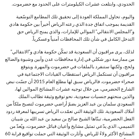
الحدودي، وابتلعت عشرات الكيلومترات على الحدود مع حضرموت.
واليوم، تحاول المملكة العودة إلى تحقيق تلك المطامع التوسّعية
القديمة بموجب اتفاق جدة الذي رعته الرياض أخيراً بين حكومة هادي
و”المجلس الانتقالي” الموالي للإمارات، والذي يمنح الرياض حق
التدخل الكامل في شأن تلك المحافظات أمنياً وعسكرياً.
لذلك، يرى مراقبون أن السعودية قد تمكّن حكومة هادي و”الانتقالي”
من ممارسة دور شكلي في إدارة محافظات عدن وأبين وشبوة والضالع
ولحج، ولكنها ستنفرد بالملفات في حضرموت والمهرة. ويتوقع
مراقبون أن تستكمل الرياض استقطاب القيادات الاجتماعية في
صحراء حضرموت. فالرياض سبق لها مطلع العام 2015 أن جسّت نبض
الشارع الحضرمي، من خلال توجيه عشرات المشائخ الموالين لها،
والذين منحتهم جنسيات سعودية، نحو توقيع وثيقة تطالب الملك
السعودي سلمان بن عبد العزيز بضمّ أراضي حضرموت لتصبح ملكاً من
أملاك السعودية. تلك الوثيقة التي تعمّدت الرياض تسريبها لمعرفة ردود
الفعل الحضرمية، تبنّاها الشيخ صالح بن سعيد بن عبد الله بن شيبان
التميمي، الذي يدّعي تمثيل مشايخ وأعيان قبائل حضرموت، ويُعدّ من
المشائخ الأكثر ولاءً للرياض. وأثارت الوثيقة التي حملت تواقيع قرابة 60