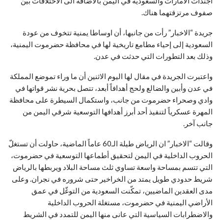
اجندات الامارات والسعودية في اليمن بالاضافة الى الاختلافات بين
صفوف مرتزقتهما هناك.
جريدة “الاخبار” رأت من جانبها، أن اوساطا يمنية تتخوف من عودة
السعودية إلى إحياء مطامع تاريخية لها في محافظة حضرموت اليمنية،
وذلك بعد التطورات التي حدثت في عدن.
واعتبرت الجريدة في مقال لها اليوم الاثنين أن ما وراء تموضع المملكة
في عدن وأبين والضالع ولحج أهدافاً أبعد، تتصل بحرية نشر قواتها في
وادي وصحراء حضرموت من جانب، واستكمال السيطرة على محافظة
المهرة عسكرياً لتنفيذ أحد أبرز أهدافها التوسعية شرقي اليمن من
جانب آخر
.
وقالت “الاخبار” ان الرياض طيلة الـ60 عاماً الماضية، حاولت أن تستغلّ
الحروب الداخلية في اليمن لتحقيق أطماعها التوسعية في حضرموت،
التي تتسم بمساحة واسعة تساوي ثلث مساحة البلاد ويربطها بالرياض
شريط حدودي طويل يمتد من الخراخير حتى شروره في نجران. وعلى
مدى العقدين الماضيين، تمكّنت السعودية من التوغّل في عمق
الأراضي اليمنية في حضرموت، مستغلة الحروب الداخلية
والاضطرابات السياسية التي عانى منها اليمن للتمدد في الشريط