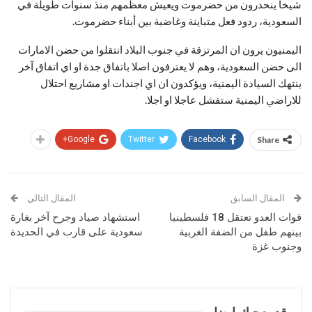
شيخاً ينحدرون من حضرموت ويعيش معظمهم منذ سنوات طويلة في
السعودية، ردود فعل متباينة وغاضبة بين أبناء حضرموت.
اليمنيون يرون ان المرتزقة في جنوب البلاد انتقلوا من حضن الامارات
الى حضن السعودية، وهم لا يعترفون اصلا باتفاق جدة او اي اتفاق آخر
ينتهك السيادة اليمنية، ويؤكدون ان اي اجندات او مشاريع احتلال
للاراضي اليمنية ستفشل عاجلا او اجلا.
Google+
Twitter
Facebook
Share
المقال السابق
المقال التالي
قوات العدو تعتقل 18 فلسطينيا
استشهاد صياد وجرح آخر بغارة
بينهم طفل من الضفة الغربية
سعودية على قارب في الحديدة
وجنوب غزة