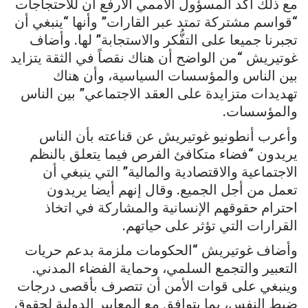
مع ذلك أكد المسؤول الأممي الأرفع أن للاحتجاجات
“قواسم مشتركة تمتد عبر القارات” وأنها “ينبغي أن
تجبرنا جميعا على التفُّكر والاستجابة” لها. وأضاف
غوتيريش “من الواضح أن هناك نقصاً في الثقة يتزايد
بين الناس والمؤسسات السياسية، وأن هناك
تهديدات متزايدة على العقد الاجتماعي” بين الناس
والمؤسسات.
وأعرب أنطونيو غوتيريش عن قناعته بأن الناس
يريدون “فضاء متكافئ الفرص فيما يتعلق بالنظم
الاجتماعية والاقتصادية والمالية” التي ينبغي أن
تعمل من أجل الجميع. وقال إنهم أيضا يريدون
احترام حقوقهم الإنسانية والمشاركة في اتخاذ
القرارات التي تؤثر على حياتهم.
وأضاف غوتيريش “الحكومات ملزمة بدعم حريات
التعبير والتجمع السلمي، وحماية الفضاء المدني.
وينبغي على قوات الأمن أن تتصرف بأقصى درجات
ضبط النفس، بما يتوافق مع المعايير الدولية لحقوق