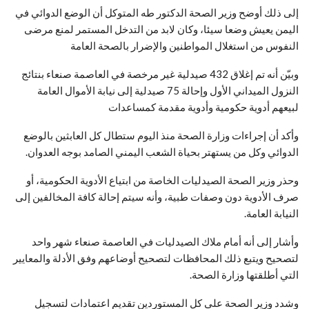
إلى ذلك أوضح وزير الصحة الدكتور طه المتوكل أن الوضع الدوائي في
اليمن يعيش وضعا سيئا، وكان لابد من التدخل المستمر لمنع مرضى
النفوس من استغلال المواطنين والإضرار بالصحة العامة
وبيّن أنه تم إغلاق 432 صيدلية غير مرخصة في العاصمة صنعاء بنتائج
النزول الميداني الأول وإحالة 75 صيدلية إلى نيابة الأموال العامة
لبيعهم أدوية حكومية وأدوية مقدمة كمساعدات
وأكد أن إجراءات وزارة الصحة منذ اليوم ستطال كل العابثين بالوضع
الدوائي وكل من يستهتر بحياة الشعب اليمني الصامد بوجه العدوان.
وحذر وزير الصحة الصيدليات الخاصة من ابتياع الأدوية الحكومية، أو
صرف الأدوية دون وصفات طبية، وأنه سيتم إحالة كافة المخالفين إلى
النيابة العامة.
وأشار إلى أنه أمام ملاك الصيدليات في العاصمة صنعاء شهر واحد
لتصحيح ويتبع ذلك المحافظات لتصحيح أوضاعهم وفق الأدلة والمعايير
التي أطلقتها وزارة الصحة.
وشدد وزير الصحة على كل المستوردين تقديم اعتمادات لتسجيل