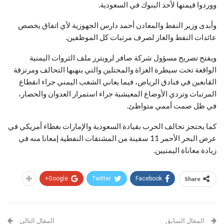
ووردوا قيمتها لأحد البنوك في السعودية.
وأبدى وزير النفط والمعادن أحمد دارس الجهوزية لأي اتفاق يخصص
عائدات النفط والغاز لصرف مرتبات كل الموظفين.
ويفتح تصريح مسؤول شركة صافر لرويترز ملف الثروات اليمنية
الواقعة تحت سيطرة الغزاة والمحتلين والتي ينهبها التحالف ومرتزقة
القابعين في فنادق الرياض، فيما يعاني الشعب اليمني جراء انقطاع
المرتبات وتردي الأوضاع المعيشية جراء استمرار العدوان والحصار،
في ظل صمت أممي متواطئ.
كما يحتجز تحالف الحرب بقيادة السعودية والإمارات بغطاء أمريكي في
عرض البحر الأحمر 11 سفينة من المشتقات النفطية إمعانا منه في
زيادة معاناة اليمنيين.
Google+
Twitter
Facebook
Share
المقال السابق
المقال التالي