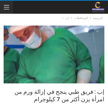
الرئيسة
المحافظات
إب
إب : فريق طبي ينجح في إزالة ورم من
امرأة يزن أكثر من 7 كيلوجرام