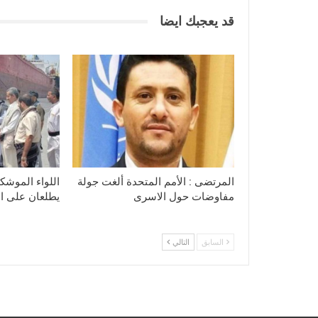
قد يعجبك ايضا
المرتضى : الأمم المتحدة ألغت جولة
اللواء الموشكي
مفاوضات حول الاسرى
يطلعان على الا
السابق
التالي