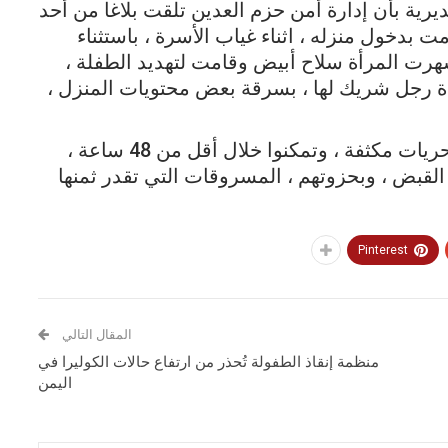
رية بأن إدارة أمن حزم العدين تلقت بلاغا من أحد
 بدخول منزله ، اثناء غياب الأسرة ، باستثناء
مر 10 سنوات ، وقد اشهرت المرأة سلاح أبيض وقامت لتهديد الطفلة ،
ة رجل شريك لها ، بسرقة بعض محتويات المنزل ،
و ذكر مدير أمن المديرية، ان الأمن أجرى تحريات مكثفة ، وتمكنوا خلال أقل من 48 ساعة ،
القبض ، وبحزوتهم ، المسروقات التي تقدر ثمنها
Pinterest
المقال التالي
منظمة إنقاذ الطفولة تُحذر من ارتفاع حالات الكوليرا في
اليمن