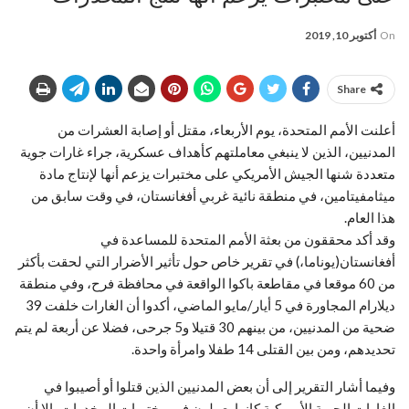
On
أكتوبر 10, 2019
Share
أعلنت الأمم المتحدة، يوم الأربعاء، مقتل أو إصابة العشرات من
المدنيين، الذين لا ينبغي معاملتهم كأهداف عسكرية، جراء غارات جوية
متعددة شنها الجيش الأمريكي على مختبرات يزعم أنها لإنتاج مادة
ميثامفيتامين، في منطقة نائية غربي أفغانستان، في وقت سابق من
هذا العام.
وقد أكد محققون من بعثة الأمم المتحدة للمساعدة في
أفغانستان(يوناما،) في تقرير خاص حول تأثير الأضرار التي لحقت بأكثر
من 60 موقعا في مقاطعة باكوا الواقعة في محافظة فرح، وفي منطقة
ديلارام المجاورة في 5 أيار/مايو الماضي، أكدوا أن الغارات خلفت 39
ضحية من المدنيين، من بينهم 30 قتيلا و5 جرحى، فضلا عن أربعة لم يتم
تحديدهم، ومن بين القتلى 14 طفلا وامرأة واحدة.
وفيما أشار التقرير إلى أن بعض المدنيين الذين قتلوا أو أصيبوا في
الغارات الجوية الأمريكية كانوا يعملون في مختبرات المخدرات، إلا أن