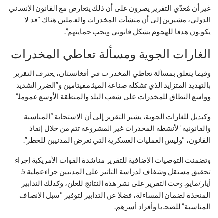
غير أن مُعدّي التقرير يصرون على أن ذلك يتعارض مع القانون الإنساني
الدولي، مشيرين إلى أن منشآت المخدرات والعاملين هناك “قد لا
يكونون هدفا للهجوم بشكل قانوني ويجب حمايتهم”.
الغارات الجوية ومسألة تعاطي المخدرات
وفيما يتعلق بمسألة تعاطي المخدرات في أفغانستان، يعترف التقرير
بالتهديد المتزايد الذي تشكله صناعة الميثامفيتامين و”الضرر الشديد
وواسع النطاق للمخدرات على شعب البلد والمنطقة الأوسع عموما.”
وكبديل للغارات الجوية، يشير التقرير إلى أن الاستجابة “المناسبة
والقانونية” لأنشطة المخدرات غير المشروعة تتم من خلال إنفاذ
القانون، “وليس العمليات العسكرية التي تعرض المدنيين للخطر”.
وتضمنت التوصيات الإضافية للتقرير مناشدة القوات الأمريكية إجراء
تحقيق مستقل وشفاف لدراسة التأثير على المدنيين جراءعملية 5
أيار/مايو. وحث التقرير على نشر هذه النتائج للعلن، وكذلك التدابير
المتخذة لضمان المساءلة، فضلا عن التدابير لتوفير “سبل الانصاف
المناسبة” للضحايا وأفراد أسرهم.