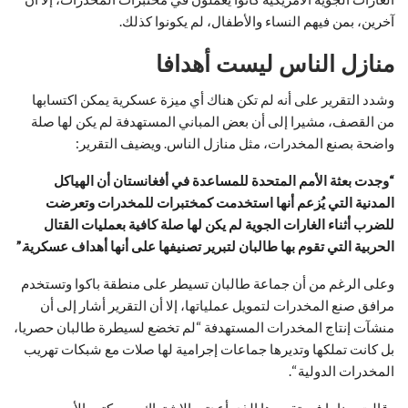
آخرين، بمن فيهم النساء والأطفال، لم يكونوا كذلك.
منازل الناس ليست أهدافا
وشدد التقرير على أنه لم تكن هناك أي ميزة عسكرية يمكن اكتسابها
من القصف، مشيرا إلى أن بعض المباني المستهدفة لم يكن لها صلة
واضحة بصنع المخدرات، مثل منازل الناس. ويضيف التقرير:
“
وجدت بعثة الأمم المتحدة للمساعدة في أفغانستان أن الهياكل
المدنية التي يُزعم أنها استخدمت كمختبرات للمخدرات وتعرضت
للضرب أثناء الغارات الجوية لم يكن لها صلة كافية بعمليات القتال
الحربية التي تقوم بها طالبان لتبرير تصنيفها على أنها أهداف عسكرية.”
وعلى الرغم من أن جماعة طالبان تسيطر على منطقة باكوا وتستخدم
مرافق صنع المخدرات لتمويل عملياتها، إلا أن التقرير أشار إلى أن
منشآت إنتاج المخدرات المستهدفة “لم تخضع لسيطرة طالبان حصريا،
بل كانت تملكها وتديرها جماعات إجرامية لها صلات مع شبكات تهريب
المخدرات الدولية “.
وقالت يوناما في تقريرها الذي أعدته بالاشتراك مع مكتب الأمم