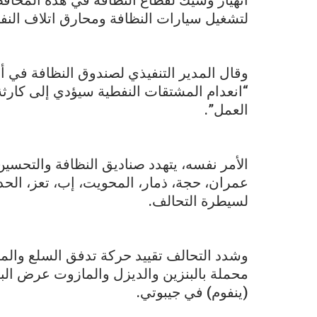
انهيار وشيك لقطاع النظافة في هذه المحاف
لتشغيل سيارات النظافة ومحارق اتلاف النفا
وقال المدير التنفيذي لصندوق النظافة في 
العمل”.
الأمر نفسه، يتهدد صناديق النظافة والتحس
عمران، حجة، ذمار، المحويت، إب، تعز، الحدي
لسيطرة التحالف.
محملة بالبنزين والديزل والمازوت عرض البح
(ينفوم) في جيبوتي.