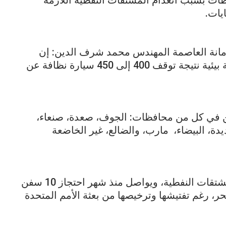
ظات بسبب انعدام المشتقات النفطية اللازمة
يات.
أمانة العاصمة المهندس محمد شرف الدين: إن
“انعدام المشتقات النفطية سيؤدي إلى كارثة بيئية نتيجة توقف 400 إلى 450 سيارة نظافة عن
ين في كل من محافظات: الجوف، صعدة، صنعاء،
دة، البيضاء، مارب، والضالع، غير الخاضعة
وشدد التحالف تقييد حركة تدفق السلع والمشتقات النفطية، ويواصل منذ شهر احتجاز 10 سفن
ر، رغم تفتيشها وترخيصها من بعثة الأمم المتحدة