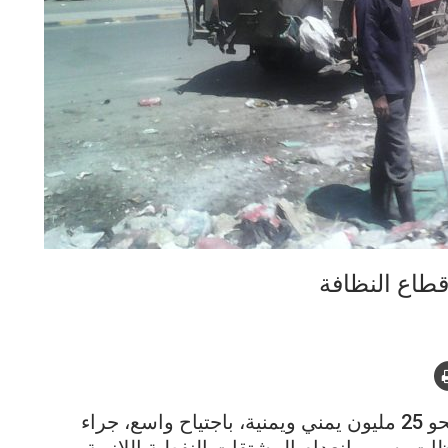
تتهدد الأمراض والأوبئة 13 محافظة يقطنها نحو 25 مليون يمني ويمنية، باجتياح واسع، جراء