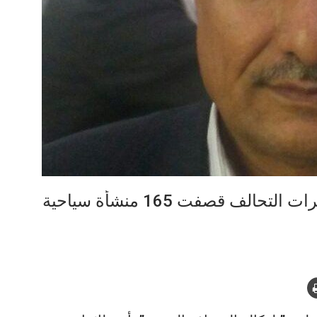
وزير السياحة في حكومة الانقاذ : طائرات التحالف قصفت 165 منشأة سياحية