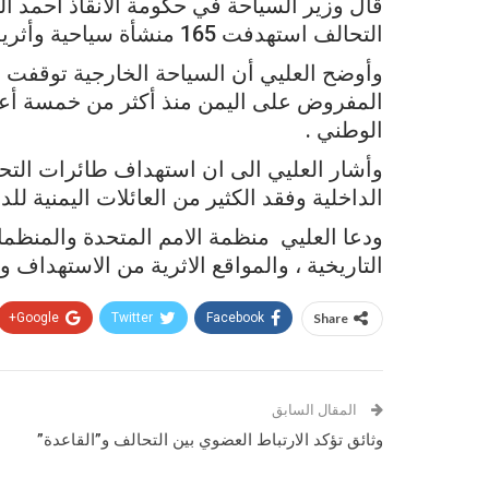
قال وزير السياحة في حكومة الانقاذ أحمد ال
التحالف استهدفت 165 منشأة سياحية وأثرية منذ بداية الحرب على اليمن .
وأوضح العليي أن السياحة الخارجية توقفت
المفروض على اليمن منذ أكثر من خمسة أعو
الوطني .
وأشار العليي الى ان استهداف طائرات التح
الداخلية وفقد الكثير من العائلات اليمنية للد
ودعا العليي منظمة الامم المتحدة والمنظمات
التاريخية ، والمواقع الاثرية من الاستهداف وا
Google+
Twitter
Facebook
Share
المقال السابق
وثائق تؤكد الارتباط العضوي بين التحالف و”القاعدة”