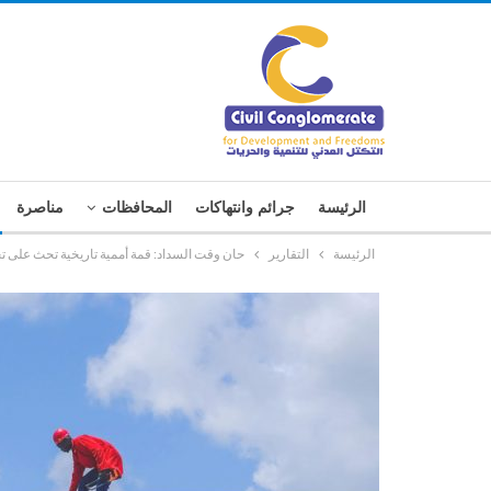
الرئيسة
جرائم وانتهاكات
المحافظات
مناصرة
الرئيسة
التقارير
حان وقت السداد: قمة أممية تاريخية تحث على تح