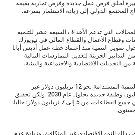
كبيرة لخلق فرص عمل جديدة وفرص تجارية بقيمة
ج المجتمع الدولي إلى زيادة الاستثمار بسرعة.
المجالات التي تدعم الأهداف السبعة عشر للتنمية
مات وقطاع الأعمال والقطاع المالي في نيويورك
ل تمويل التنمية منذ اعتماد خطة عمل أديس أبابا
ضعت سلسلة من التدابير الجريئة لتعديل الممارسات المالية
من التحديات الاقتصادية والاجتماعية والبيئية.
الأمم المتحدة تتوقع أن يولد تحقيق أهداف التنمية المستدامة نحو 12 تريليون دولار عبر
الاقتصاد العالمي، كما يمكن أن توفير 380 مليون وظيفة جديدة بحلول عام 2030. ولكن تحقيق
هذا الهدف سيستغرق استثمارات سنوية، في جميع القطاعات، من 5 إلى 7 تريليون دولار: حاليا،
مستوى.
ذلك النمو الاقتصادي غير المتكافئ، وزيادة عدم