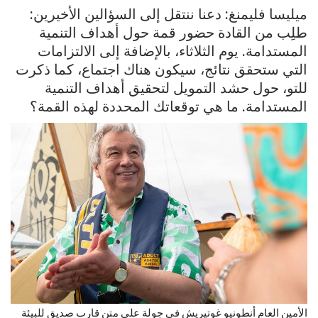
ميليسا فليمنغ: دعنا ننتقل إلى السؤالين الأخيرين:
طلِب من القادة حضور قمة حول أهداف التنمية
المستدامة. يوم الثلاثاء، بالإضافة إلى الالتزامات
التي ستحقق نتائج، سيكون هناك اجتماع، كما ذكرت
للتو، حول حشد التمويل لتحقيق أهداف التنمية
المستدامة. ما هي توقعاتك المحددة لهذه القمة؟
الأمين العام أنطونيو غوتيريش في جولة على متن قارب صديق للبيئة