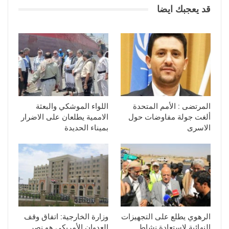
قد يعجبك ايضا
المرتضى : الأمم المتحدة
اللواء الموشكي والبعثة
ألغت جولة مفاوضات حول
الاممية يطلعان على الاضرار
الاسرى
بميناء الحديدة
الرهوي يطلع على التجهيزات
وزارة الخارجية: اتفاق وقف
النهائية لاستعادة نشاط
العدوان الأمريكي هو نصر