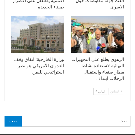
ألغت جولة مفاوضات حول
الاممية يطلعان على الاضرار
الاسرى
بميناء الحديدة
الرهوي يطلع على التجهيزات
وزارة الخارجية: اتفاق وقف
النهائية لاستعادة نشاط
العدوان الأمريكي هو نصر
مطار صنعاء واستقبال
استراتيجي لليمن
الرحلات ابتداء…
السابق
التالي