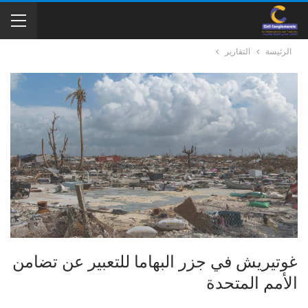
الرئيسة
التقارير
غوتيريش في جزر البهاما للتعبير عن تضامن
الأمم المتحدة