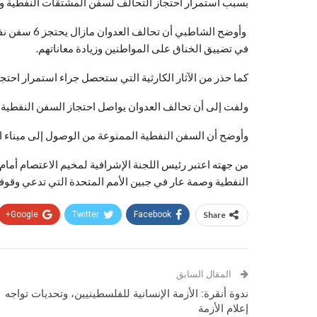
بسبب استمرار احتجاز التحالف لسفن المشتقات النفطية ومن
وأوضح الشاطب
في تضييق الخناق على المواطنين وزيادة معاناتهم.
كما حذر من الآثار الكارثية التي ستحصل جراء استمرار احت
ولفت إلى أن تحالف العدوان يواصل احتجاز السفن النفطية و
وأوضح أن السفن النفطية الممنوعة من الوصول إلى ميناء الحديدة تحمل أكثر من 87 أ
من جهته اعتبر رئيس اللجنة الإشرافية لمخيم الاعتصام أمام
النفطية وصمة عار في جبين الأمم المتحدة التي تدعي وقوف
Google+
Twitter
Facebook
Share
المقال السابق
ندوة أنقرة: الأزمة الإنسانية للفلسطينيين، وتحديات تواجه
إعلام الأزمة