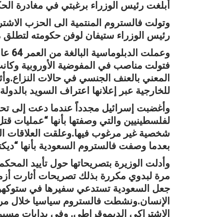
أبلغت رئيس الوزراء برغبتي في مغادرة الح
رئيس الوزراء ستيفان لوفن حكومته لتطلق ما 
وعملت
فتولت مناصب في المفوضية الأوروبية وكانت 
المعني بالعنف الجنسي في حالات النزاع.وأ
للخارجية عبر إعلانها اعتراف السويد بالدولة
وأغضبت إسرائيل مجدداً عندما دعت إلى تحق
لفلسطينيين والتي وصفتها بأنها “عمليات قتل
بعدما وصفت فالستروم السعودية بأنها “ديكتات
وأدلت الوزيرة بتصريحاتها حول تأييد المحك
مرة لبدوي مكررة بذلك تصريحات أثارت أزمة
جعل السعودية تستدعي سفيرها في ستوكهول
الإنسان.ونشطت فالستروم سياسيا خلال مر
الاشتراكي الديموقراطي. وفي بدايات مسيرته