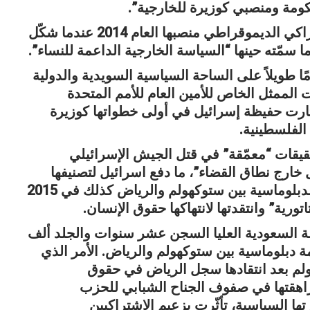
كومة ومنصبي كوزيرة للخارجية”.
وتولت فالستروم المنتمية الى الحزب الاشتراكي الديموقراطي منصبها العام 2014 عندما شكّل
سمّته حينها “السياسة الخارجية الداعمة للنساء”.
 الدبلوماسية البالغة من العمر 64 عامًا طويلاً على الساحة السياسية السويدية والدولية
الممثل الخاص للأمين العام للأمم المتحدة
ثارت حفيظة إسرائيل في أولى خطواتها كوزيرة
 الفلسطينية.
يقات “معمّقة” في قتل الجيش الإسرائيلي
 خارج نطاق القضاء”، ما دفع اسرائيل لتصنيفها
شخصية غير مرغوب فيها.وعلقت العلاقات الدبلوماسية بين ستوكهولم والرياض كذلك في 2015
ورية” وانتقدتها لانتهاكها حقوق الإنسان.
مة السعودية العليا السجن عشر سنوات والجلد ألف
 دبلوماسية بين ستوكهولم والرياض. الأمر الذي
م بعد انتقادها سجل الرياض في حقوق
اهقتها في صفوف الجناح الشبابي للحزب
ا السياسية، تأثّرت بزعيم الاشتراكيين