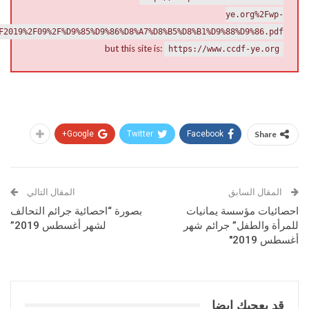
ye.org%2Fwp-
F2019%2F09%2F%D9%85%D9%86%D8%A7%D8%B5%D8%B1%D9%88%D9%86.pdf
but this site is:
https://www.ccdf-ye.org
Google+
Twitter
Facebook
Share
المقال السابق
المقال التالي
احصائيات مؤسسة يمانيات
بصورة “احصائية جرائم التحالف
للمرأة والطفل” جرائم شهر
لشهر أغسطس 2019”
أغسطس 2019″
قد يعجبك ايضا