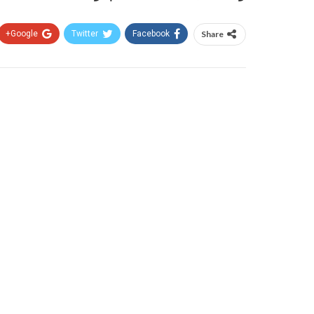
Google+
Twitter
Facebook
Share
المقال السابق
مليون امرأة يمنية معرضة للخطر بسبب نقص تمويل
الاستجابة الإنسانية
قد يعجبك ايضا