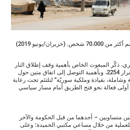
يران/يونيو 2019)
ي، ذكّر المبعوث الخاص بأهمية وقف إطلاق النار
على الصعيد الوطني، المنصوص عليه في القرار 2254، وبأهمية التوصل إلى اتفاق متين حول
وشاملة، بقيادة وملكية سوريّة” لتلتئم تحت رعاية
 أولى فعالة نحو فتح الطريق أمام مسار سياسي
ن متساويين – أحدهما من قبل الحكومة والآخر
للعملية من خلال مساعي مكتبي الحميدة؛ وعلى