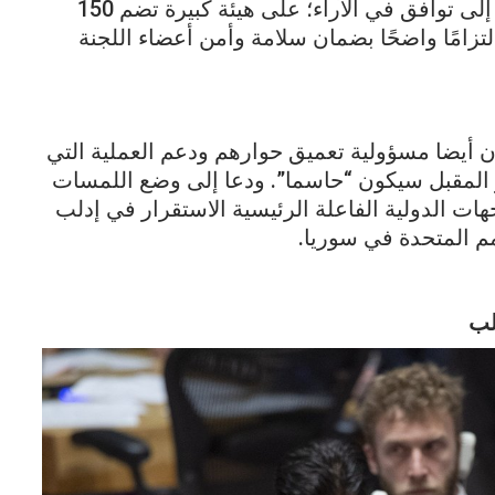
عتبة تصويت بنسبة 75 ٪ مع السعي للتوصل إلى توافق في الآراء؛ على هيئة كبيرة تضم 150
يرة تتكون من 45 عضوًا؛ والتزامًا واضحًا بضمان سلامة وأمن أعضاء اللجنة
ن أيضا مسؤولية تعميق حوارهم ودعم العملية التي
ر المقبل سيكون “حاسما”. ودعا إلى وضع اللمسات
هات الدولية الفاعلة الرئيسية الاستقرار في إدلب
م المتحدة في سوريا.
لب