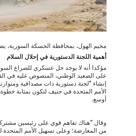
مخيم الهول، بمحافظة الحسكة السورية، يضم أكثر من 70،000 شخص. (حز
أهمية اللجنة الدستورية في إحلال السلام
مؤكدا أنه لا يوجد حل عسكري للصراع السور
إنشاء “لجنة دستورية ذات مصداقية ومتوازنة 
الأمم المتحدة في جنيف لتكون بمثابة خطوة
أوسع.
وقال “هناك تفاهم قوي على رئيسين مشتركي
من المعارضة؛ وعلى تسهيل الأمم المتحدة 