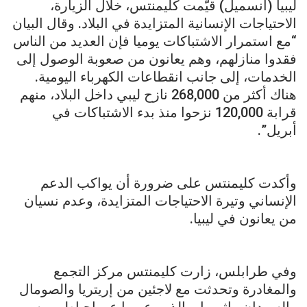
ليبيا (أنسميل) قيّمت كليمنتس، خلال الزيارة،
الاحتياجات الإنسانية المتزايدة في البلاد. وقال البيان
“مع استمرار الاشتباكات يوميا فإن العديد من الناس
فقدوا منازلهم، وهم يعانون من صعوبة الوصول إلى
الخدمات، إلى جانب انقطاعات الكهرباء اليومية.
هناك أكثر من 268,000 نازح ليبي داخل البلاد، منهم
قرابة 120,000 نزحوا منذ بدء الاشتباكات في
أبريل”.
وأكدت كليمنتس على ضرورة أن يواكب الدعم
الإنساني وتيرة الاحتياجات المتزايدة، وعدم نسيان
من يعانون في ليبيا.
وفي طرابلس، زارت كليمنتس مركز التجمع
والمغادرة وتحدثت مع لاجئين من إريتريا والصومال
والسودان وإثيوبيا، والذين عبروا عن إحباطهم بسبب