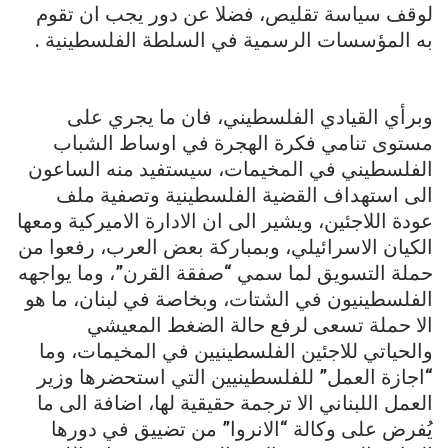
لوقف سياسة تقليص، فضلا عن دور يجب ان تقوم
به المؤسسات الرسمية في السلطة الفلسطينية .
وبرأي القيادي الفلسطيني، فان ما يجري على
مستوى تنامي فكرة الهجرة في اوساط الشباب
الفلسطيني في المخيمات، سيستفيد منه الساعون
الى استهداف القضية الفلسطينية وتصفية ملف
عودة اللاجئين، ويشير الى ان الادارة الاميركية ومعها
الكيان الاسرائيلي، وبمباركة بعض العرب، رفعوا من
حملة التسويق لما سمي “صفقة القرن”، وما يواجهه
الفلسطينيون في الشتات، وبخاصة في لبنان، ما هو
الا حملة تسعى لرفع حالة الضغط المعيشي
والحياتي للاجئين الفلسطينيين في المخيمات، وما
“اجازة العمل” للفلسطينيين التي استحضرها وزير
العمل اللبناني الا ترجمة حقيقية لها، اضافة الى ما
يُفرض على وكالة “الانروا” من تضييق في دورها