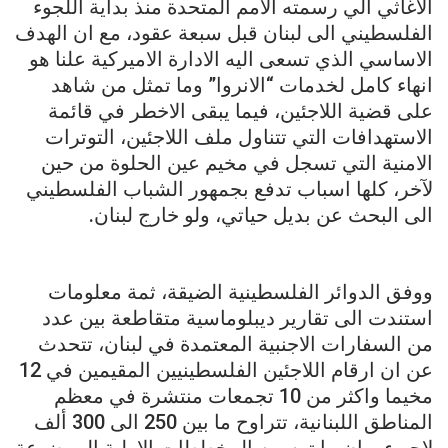
الاغاثي الي رسمته الامم المتحدة منذ بداية اللجوء
الفلسطيني الى لبنان قبل سبعة عقود، مع ان الهدف
الاساسي الذي تسعى اليه الادارة الاميركية علنا هو
انهاء كامل لخدمات “الانروا” وما تمثل من شاهد
على قضية اللاجئين، فيما يبقى الاخطر في قائمة
الاستهدافات التي تتناول ملف اللاجئين، التوترات
الامنية التي تسجل في مخيم عين الحلوة من حين
لآخر، كلها اسباب تدفع بجمهور الشباب الفلسطيني
الى البحث عن بديل حياتي، ولو خارج لبنان.
ووفق الدوائر الفلسطينية الضيقة، ثمة معلومات
استندت الى تقارير ديبلوماسية متقاطعة بين عدد
من السفارات الاجنبية المعتمدة في لبنان، تتحدث
عن ان ارقام اللاجئين الفلسطينيين المقيمين في 12
مخيما واكثر من 10 تجمعات منتشرة في معظم
المناطق اللبنانية، تتراوح ما بين 250 الى 300 ألف
لاجىء، وان ما ترسمه المخططات الاولية الموضوعة