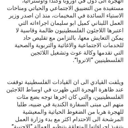
الهجرة الى دول في اوروبا وكندا واوستراليا،
مستفيدة من التضييق الاجتماعي والحياتي ومناخات
الاستياء السائدة في المخيمات، منذ ان اصدر وزير
العمل اللبناني كميل ابو سليمان اجراءاته التي
اعتبرها اللاجئون الفلسطينيون ظالمة وقاسية لا
يمكن التعايش معها، بالتزامن مع تقليص حاد
للخدمات الاجتماعية والاغاثية والتربوية والصحية
التي تقدمها وكالة عوث وتشغيل اللائجين
الفلسطينيين “الانروا”.
ويلفت القيادي الى ان القيادات الفلسطينية توقفت
عند ظاهرة الهجرة التي ظهرت في اوساط اللاجئين
الفلسطينيين، والتي كان اخرها توجه بضع مئات
منهم الى مبنى السفارة الكندية في ضبيه، طلبا
للهجرة هربا من الضغوط الحياتية والمعيشية
المرشحة الى الاحتدام اكثر مع بدء وزارة العمل
بتنفيذ اجراءاتها المتعلقة بتنظيم العمالة “الاجنبية”