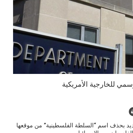
مي للخارجية الأمريكية
جديد بحذف اسم “السلطة الفلسطينية” من موقعها