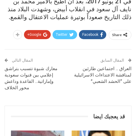
في 21 يونيو 2017، بعد أن أُطيح بالأمير محمد بن
نايف آل سعود في انقلاب أبيض، وشهدت البلاد منذ
ذلك التاريخ صعوداً بوتيرة عمليات الاعتقال والقمع.
Google+
Twitter
Facebook
Share
المقال السابق
المقال التالي
العراق .. اجتماعين طارئين
معارك شبوة تتسبب بتراشق
لمناقشة الاعتداءات الاسرائيلية
إعلامي بين قنوات سعودية
على “الحشد الشعبي”
وإماراتية.. القاعدة وداعش
محور الخلاف
قد يعجبك ايضا