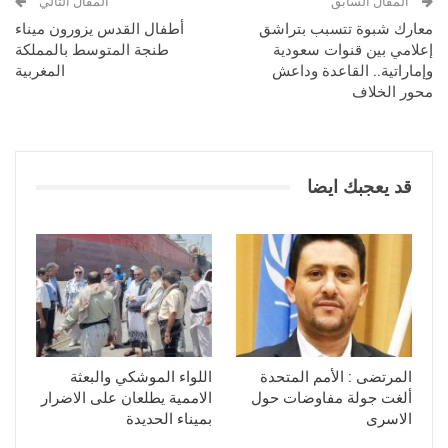
المقال السابق
المقال التالي
معارك شبوة تتسبب بتراشق
أطفال القدس يزورون ميناء
إعلامي بين قنوات سعودية
طنجة المتوسط بالمملكة
وإماراتية.. القاعدة وداعش
المغربية
محور الخلاف
قد يعجبك ايضا
المرتضى : الأمم المتحدة
اللواء الموشكي والبعثة
ألغت جولة مفاوضات حول
الاممية يطلعان على الاضرار
الاسرى
بميناء الحديدة