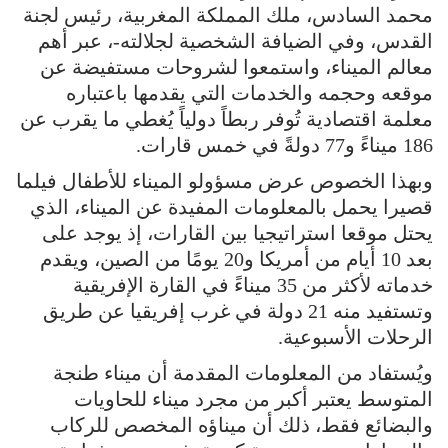
محمد السادس، ملك المملكة المغربية، رئيس لجنة
القدس، وفي الضيافة الشخصية لجلالته-، عبر أهم
معالم الميناء، واستمعوا لشروحات مستفيضة عن
موقعه وحجمه والخدمات التي يقدمها باعتباره
معلمة اقتصادية تُوفر ربطاً دولياً يُغطي ما يقرب عن
186 ميناءً و77 دولةً في خمس قارات.
وبهذا الخصوص عرض مسؤولو الميناء للأطفال فيلما
قصيرا يحمل بالمعلومات المفيدة عن الميناء، الذي
يحتل موقعا استراتيجيا بين القارات، إذ يوجد على
بعد 10 أيام من أمريكا و20 يومًا من الصين، ويقدم
خدماته لأكثر من 35 ميناءً في القارة الإفريقية
وتستفيد منه 21 دولة في غرب إفريقيا عن طريق
الرحلات الأسبوعية.
ويُستفاد من المعلومات المقدمة أن ميناء طنجة
المتوسط يعتبر أكبر من مجرد ميناء للحاويات
والبضائع فقط، ذلك أن ميناؤه المخصص للركاب