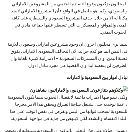
المحللون يؤكدون وقوع التصادم الحتمي بين المشروعين الاماراتي
والسعودي، وكما هو حاصل في الواقع فأن المشروع الاماراتي لايجد
مكانا له الا من خلال حذف المشروع السعودي والسيطرة على كافة
المدن والمواقع والمعسكرات التي تسيطر عليها جماعة هادي في
الجنوب اليمني.
بينما يرى محللون آخرون ان وجود مشروعين اماراتي وسعودي للازمة
في اليمن انما هو كلام جرائد، لان التحالف السعودي الاماراتي يفوق
قضية اليمن، وان المشتركات السعودية – الاماراتية كبيرة للغاية وان
الطرفين لن ينفصلا ابدا وان القضية هي مجرد تبادل ادوار.
تبادل ادوار بين السعودية والامارات
ولكي تبدو فيها الامارات داعمة لانفصال الجنوب بينما تكون السعودية
داعمة لوحدته حتى تشتعل ساحة الصراع ويحقق هذا الامر مخرجا
للسعودية لسحب قواتها من اليمن وتفرض في نفس الوقت على هذا
البلد الانقسام والتشدد لكي لاينهض من جديد في مواجهة السعودية.
ويستدل هؤلاء على هذا التحليل بالتاكيد ان السعودية تستطيع ان تضغط