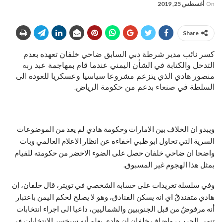
On
أغسطس 25, 2019
Share
كسر نائب مدير شرطة دبي السابق ضاحي خلفان تعهده بعدم
التدخل والكتابة في الشأن اليمني عندما قام بمهاجمة عبد ربه
منصور هادي الذي يتزعم مشروعا سياسيا وعسكريا للعودة الى
السلطة في صنعاء بدعم من حكومة الرياض.
ويبدو ان الخلاف بين الامارات وحكومة هادي لم يعد من الموضوعات
السرية التي تحاول ابو ظبي اخفاءه عن انظار الاعلام العالمي وبات
واضحا ان ضاحي خلفان حصل على الضوء الاخضر من حكومته للقيام
بمثل هذا الهجوم غير المسبوق.
وفي سلسلة تغريدات على حسابه الشخصي في تويتر، قال خلفان، إن
هادي متفندقٌ اي انه يسكن الفنادق، وهو لا يصلح لحكم اليمن باعتبار
أنه مرفوضٌ من قبل الجنوبيين والشماليين، داعيا الى اجراء انتخابات
تنهي الحرب ، واضاف خلفان ان هادي يعلم أنه سيخسر الانتخابات في