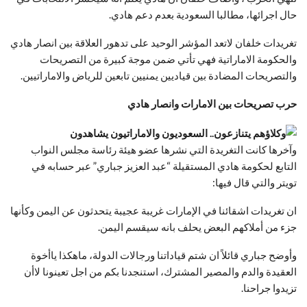
حال اجرائها، مطالبا السعودية بعدم دعم هادي
.
تغريدات خلفان لاتعد المؤشر الوحيد على تدهور العلاقة بين انصار هادي
والحكومة الاماراتية فهي تأتي ضمن موجة كبيرة من التصريحات
والتصريحات المضادة بين قياديين يمنيين تابعين للرياض والاماراتيين.
حرب تصريحات بين الامارات وانصار هادي
وآخرها كانت التغريدة التي نشرها عضو هيئة رئاسة مجلس النواب
التابع لحكومة هادي المستقيلة “عبد العزيز جباري” عبر حسابه في
تويتر والتي قال فيها
:
ان تغريدات اشقائنا في الإمارات غريبة عجيبة يتحدثون عن اليمن وكأنها
جزء من أملاكهم البعض يحلف بانه سيقسم اليمن
.
وأوضح جباري قائلاً ان شتم قياداتنا ورجالات الدولة، ماهكذا ياأخوة
العقيدة والدم والمصير المشترك، استنجدنا بكم من اجل تعينونا لاأن
تزيدوا جراحنا.