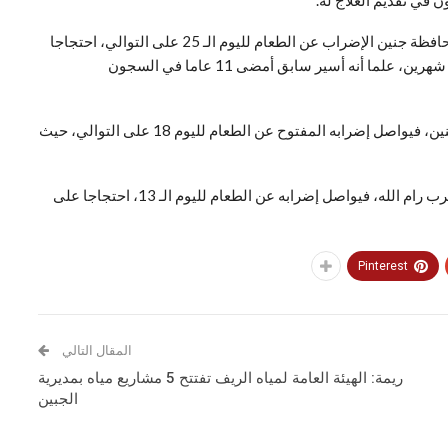
ن في تقديم العلاج له.
كما يواصل الأسير طارق قعدان (46 عاما) من بلدة عرابة بمحافظة جنين الإضراب عن الطعام لليوم الـ 25 على التوالي، احتجاجا
على تحويله للاعتقال الإداري بعد انقضاء حكم بالسجن لمدة شهرين، علما أنه أسير سابق أمضى 11 عاما في السجون
أما الأسير ناصر الجدع (30 عاما) من بلدة برقين بمحافظة جنين، فيواصل إضرابه المفتوح عن الطعام لليوم 18 على التوالي، حيث
وبخصوص الأسير ثائر حمدان (21 عاما) من بلدة بيت سيرا غرب رام الله، فيواصل إضرابه عن الطعام لليوم الـ 13، احتجاجا على
Pinterest
المقال التالي
ريمة: الهيئة العامة لمياه الريف تفتتح 5 مشاريع مياه بمديرية
الجبين