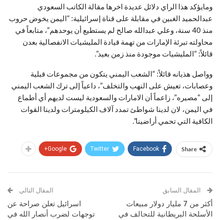
ومايؤكد هذا الراي دلائل عديدة اخرها مقالة الكاتب السعودي
عبدالحميد الغبين في مقابلة على قناة إسرائيلية: “اليمن يخوض حروب
منذ 40 سنة، وعلي عبدالله صالح لم يستطيع أن يوحدهم”، متابعاً في
محاولته تبرئة الإمارات من تهمة قيادة المليشيات الانفصالية بعدن
قائلاً: “المليشيات موجودة منذ زمن بعيد”.
وواصل هذيانه قائلاً: “الشعب اليمني يتكون من مجموعات قبلية
وعصابات، تعيش على النهب والتخلف”، داعياً إلى ترك الشعب اليمني
إلى “مصيره”، زاعماً أن الامارات والسعودية ليست لديهم أي أطماع
في اليمن، لان لدينا شواطئ تمدد آلاف الكيلومترات ولدينا القوات
الكافية التي تحمي أراضينا”.
Google+
Twitter
Facebook
Share
المقال السابق
المقال التالي
أكثر من 7 مليار دولار مبيعات
اسرائيل تعلن صراحة عن
الأسلحة البريطانية للتحالف في
توجهات لضرب أنصار الله في