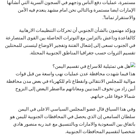
مستمرة، عمليات دفع الناس وذجهم في السجون السرية التي أنشأتها
الإمارات ايضا مستمرة وبالتالي نحن امام مشهد ينعدم فيه الأمن
والاستقرار تماما”.
ويؤكد مهتمون بالشأن الجنوبي أن تحركات التنظيمات الارهابية
كالقاعدة وداعش بالتزامن مع التوترات الحاصلة بين القوى المتصارعة
في الجنوب تسعى إلى إشعال الفتنة وتفجير الاوضاع ليتسنى للمحتلين
تقسيم الثروات حسب جغرافيا المناطق الجنوبية المحتلة.
هذا فيما شهدت محافظة عدن عمليات نهب واسعة من قبل قوات
موالية للمجلس الانتقالي وانقطاع تام للكهرباء في بعض مدن محافظة
أبين زاد من تخوف المدنيين ومعاناتهم مااضطر البعض إلى النزوح
شمالا خوفا على حياتهم.
وفي هذا السياق قال عضو المجلس السياسي الاعلى في اليمن
سلطان السامعي إن الذي يحصل في المحافظات الجنوبية لليمن هو
باتفاق بين السعودية والامارات وبالتنسيق مع عبد ربه منصور هادي
شخصيا لتقسيم المحافظات الجنوبية.