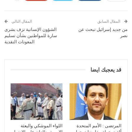
المقال السابق
المقال التالي
من جديد إسرائيل تبحث عن
الشؤون الإنسانية تزف بشرى
نصر
سارة للمواطنين بشأن تسليم
المعونات النقدية
قد يعجبك ايضا
المرتضى : الأمم المتحدة
اللواء الموشكي والبعثة
ألغت جولة مفاوضات حول
الاممية يطلعان على الاضرار