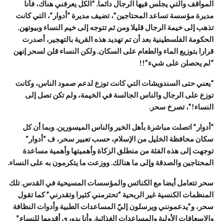
المواقف والتي يجلس فيها الرجال دائما. “الكل يعرفني هناك، فأنا
مديرة مؤسسة تساعد المحتاجين”، تضيف مديرة “أدوار”، التي كانت
تذهب إلى خيمة الرجال قليلا ومن ثم تتوجه إلى خيم النساء وبيوتهن.
الحكومة الفلسطينية بعد أن تم تهديد هذه القرية بالتهجير، أصدرت
قرارا بتوزيع الماء والطعام على السكان. ولكن النساء قلن لسحر إنهن
“لم يحصلن على شيء”!!
“يعني حتى السندويشات التي كانت توزع لدعم صمود الناس، وكانت
توزع على الرجال والناس الجالسة في الخيمة، ولم تكن تصل إلى
النساء!”، تصرخ سحر.
“أدوار” اتصلت مباشرة بأهل الخير والناس الميسورين. وبما أن كل
سكان محافظة الخليل من الإسلام، حسب تعبير سحر، ف “أدوار”
توجهت إلى هذه الفئة من منطلق الزكاة وأهميتها وأهمية مساعدة
المحتاجين والصدقة وإلى ما هنالك. ووزعت ما يتكرمون به على النساء.
سحر تتعامل أيضا مع الكنائس والمؤسسات المسيحية في القدس. تلك
المنظمات الكنسية غير الربحية “تحترمني كثيرا وتقدرني” كما تقول
سحر، و”يدعمونني ويرسلون إليّ المساعدات الطبية وأدوات النظافة
والإسعافات الأولية والمساعدات الغذائية. وأنا بدوري أقدمها للنساء.”