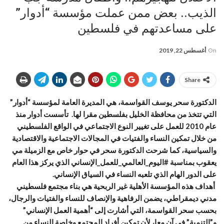
الذيب.. بعض ممن عملت مؤسسة “أدوار”
على مساعدتهم في فلسطين
On
أغسطس 22, 2019
Share
الدكتورة سحر يوسف القواسمة، هي المديرة العامة لمؤسسة “أدوار”
التي تتخذ من محافظة الخليل بفلسطين مقرا لها. تأسست أدوار منذ
عام 2010 للعمل على تغيير النوع الاجتماعي في الواقع الفلسطيني
من خلال تمكين النساء والفتيات في المجالات الاجتماعية والاقتصادية
والسياسية، كما شرحت الدكتورة سحر في حوار خاص مع الزميلة مي
يعقوب بمناسبة #اليوم_العالمي_للعمل_الإنساني الذي يركز هذا العام
على الدور الهام الذي تلعبه النساء في السياق الإنساني.
أهداف هذه المؤسسة الأهلية غير الربحية هي بناء مجتمع فلسطيني
مدني ديمقراطي، يضمن الرفاهية والإنصاف للنساء والفتيات والرجال،
بحسب سحر القواسمة، التي أشارت إلى “أهمية العمل الإنساني”
و”التنمية” في آن معا، لأن تمكين أفراد المجتمع وخاصة النساء من