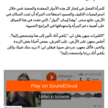
للمرأة الفضل في إنجاز كل هذه الأدوار المعقدة والصعبة. فمن خلال
استراتيجيات التكيف والصمود استطاعت المرأة أن تثبت السكان في
الأرض، تتابع سحر، “وهذا إيمان “أدوار”، التي تشدد في هذا السياق
على أهمية دعم المرأة واستهدافها في البرامج التنموية.
“الكثيرات منهن يقلن لي: “يكفي أنك تأتين إلى هنا وتستمعين إلينا”..
أجلس معهن على الأرض.. على الفرش.. يضعن أحيانا بعض الزبدة
والخبز، فآكل معهن، ندردش سويا. فيقلن لي: لا نريد منك شيئا، ولكن
يكفي أنك زرتنا واستمعت إلينا.”