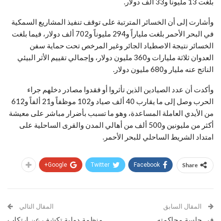
بلغت 13 مليوناً و33 ألف دولار.
وأشارت إلى أن الخسائر المترتبة على توقف تنفيذ المشاريع السمكية
في البحر الأحمر بلغت ملياراً و294 مليوناً و702 ألف دولار، فيما بلغت
الخسائر نتيجة الاصطياد الجائر وغير المرخص تحت حماية سفن
العدوان ثلاثة مليارات و360 مليون دولار، وإجمالي تقييم الأثر البيئي
الناتج عنه مليار و680 مليون دولار.
وأكدت أن عدد الصيادين الذين تأثروا أو فقدوا مصادر دخلهم جراء
الحرب وصل إلى ما يقارب 40 ألف صياد و102 موظفاً و21 ألفاً و612
من الأيدي العاملة المساعدة، وهو ما تسبب بأضرار مباشر على معيشة
أكثر من مليونين و500 ألف من أهالي المدن والقرى الساحلية على
امتداد الشريط الساحلي للبحر الأحمر.
Google+
Twitter
Facebook
Share
المقال السابق
المقال التالي
في جلسة محاكمته
منظمة دولية تكشف عن ارتكاب