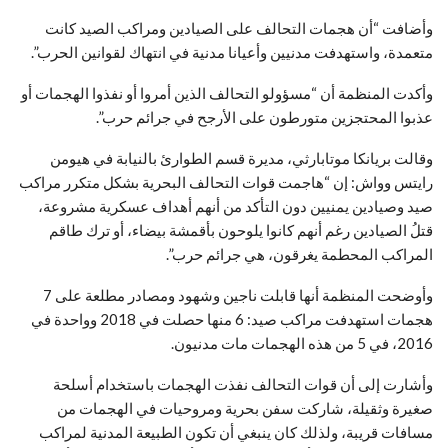
وأضافت “أن هجمات التحالف على الصيادين ومراكب الصيد كانت
متعمدة، واستهدفت مدنيين وأعيانا مدنية في انتهاك لقوانين الحرب”.
وأكدت المنظمة أن “مسؤولو التحالف الذين أمروا أو نفذوا الهجمات أو
عذبوا المحتجزين متورطون على الأرجح في جرائم حرب”.
وقالت بريانكا موتابارثي، مديرة قسم الطوارئ بالنيابة في هيومن
رايتس وواش: إن “هاجمت قوات التحالف البحرية بشكل متكرر مراكب
صيد وصيادين يمنيين دون التأكد من أنهم أهداف عسكرية مشروعة،
قتلُ الصيادين رغم أنهم كانوا يلوحون بأقمشة بيضاء، أو ترك طاقم
المراكب المحطمة يغرقون، هي جرائم حرب”.
وأوضحت المنظمة أنها قابلت ناجين وشهود ومصادر مطلعة على 7
هجمات استهدفت مراكب صيد: 6 منها حصلت في 2018 وواحدة في
2016، في 5 من هذه الهجمات مات مدنيون.
وأشارت إلى أن قوات التحالف نفذت الهجمات باستخدام أسلحة
صغيرة وثقيلة، شاركت سفن بحرية ومروحيات في الهجمات من
مسافات قريبة، ولذلك كان ينبغي أن تكون الطبيعة المدنية لمراكب