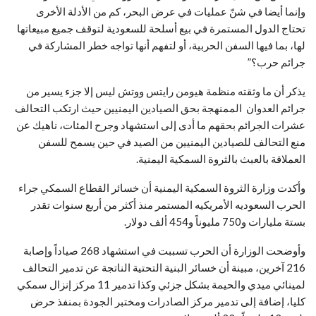
وإنما أيضا في شنّ عمليات في عرض البحر، كم من الأدلة الأخرى
تحتاج الدول المستمرة في بيع أسلحة للسعودية لتوقف جميع مبيعاتها
لها، بما فيها السفن الحربية، أو لتفهم أنها تواجه خطر المشاركة في
جرائم حرب؟”
يذكر أن ما وثقته منظمة هيومن رايتس ووتش ليس إلا جزء يسير من
جرائم العدوان الممنهجة بحق الصيادين اليمنيين حيث ارتكب التحالف
عشرات الجرائم بحقهم ما أدى إلى استشهاد وجرح المئات، ناهيك عن
منع التحالف للصيادين اليمنيين من الصيد في حين يسمح للسفن
العملاقة بالعبث بالثروة السمكية اليمنية.
وأكدت وزارة الثروة السمكية اليمنية أن خسائر القطاع السمكي جراء
الحرب السعوديه الأمريكيه المستمر منذ أكثر من أربع سنوات تقدر
بستة مليارات و750 مليوناً و454 ألف دولار.
وأوضحت الوزارة أن الحرب تسببت في استشهاد 268 صياداً وإصابة
216 آخرين، مبينة أن خسائر البنية التحتية الناتجة عن تدمير التحالف
لمينائي ميدي والحيمة بشكل جزئي وكذا تدمير 11 مركز إنزال سمكي
كليا، إضافة إلى تدمير مركز الصادرات ومختبر الجودة بمنفذ حرض