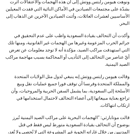
ونوهت هيومن رايتس ووتش إلى أن هذه الهجمات والاعتقالات أثرت
بشدّة على مجتمعات الصيادين في الأماكن النائية التي فقدت المعيلين
الأساسيين لعشرات العائلات، وأثنت الصيادين الآخرين عن الذهاب إلى
البحر.
وأكدت أن التحالف بقيادة السعودية واظب على عدم التحقيق في
جرائم الحرب المزعومة وغيرها من الهجمات غير القانونية، ومنها تلك
التي استهدفت مراكب الصيد، مؤكدة أنه لا توجد معلومات عن تعرض
أيّ عناصر من التحالف إلى التأديب أو المحاكمة بسبب مهاجمة مراكب
الصيد اليمنية.
وقالت هيومن رايتس ووتش إنه ينبغي لدول مثل الولايات المتحدة
والمملكة المتحدة وفرنسا أن توقف فورا جميع عمليات نقل وبيع
الأسلحة إلى السعودية، بما يشمل السفن الحربية والمروحيات، وأن
تراجع بعناية مبيعاتها إلى أعضاء التحالف لاحتمال استخدامها في
ارتكاب انتهاكات.
قالت موتابارثي: “الهجمات البحرية على مراكب الصيد اليمنية تُبرز
بوضوح أن التحالف بقيادة السعودية متورط ليس فقط في قتل
المدنيين من خلال غاراته الجوية غير المشروعة التي لا تُحصى ولا تُعد،