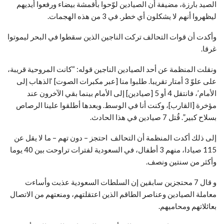
الصيد بارزة، مضيفة أن الصيادين لوّحوا بأقمشة بيضاء ورفعوا أيديهم
ليظهروا أنهم لا يشكلون أي خطر. في 3 من هذه الهجمات.
وأكدت أن قوات التحالف تركت الناجين الذين سقطوا في البحر ليموتوا
غرقا.
ونقلت المنظمة عن أحد الصيادين الناجين قوله: “كانت المروحية قريبة،
على علوّ 3 أمتار تقريبا. طلبوا منا [عبر مكبرات الصوت] ‘الذهاب إلى
الأمام’، فانتقل 4 أو 5 [صيادين] إلى الأمام بينما بقي الآخرون عند
مؤخرة [القارب]، وكنت أنا في الوسط. وبعدها أطلقوا علينا الرصاص
بسلاح كبير”. قُتل 7 صيادين في هذا الحادث.
إلى ذلك أكدت المنظمة أن التحالف احتجز – دون تهم – ما لا يقل عن
115 صيادا، منهم 3 أطفال، في السعودية لفترات تراوحت بين 40 يوما
وأكثر من سنتين ونصف.
و قال 7 محتجزين سابقين إن السلطات السعودية عذبت وأساءت
معاملة الصيادين وعناصر الطاقم الذين اعتقلتهم، ومنعتهم من الاتصال
بعائلاتهم ومحاميهم.