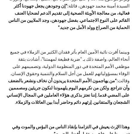
السيدة أمينة محمد جهودهن، قائلة:
“إن وجودهن يجعل جهودنا أكثر
فعالية، من معالجة الأوبئة الصحية إلى تقديم الدعم لضحايا العنف
القائم على النوع الاجتماعي. بفضل جهودهن، وجد الملايين من الناس
الحماية من الصراع وولد الأمل من جديد.”
وبينما أقرت نائبة الأمين العام بأثر فقدان الكثير من الزملاء في جميع
أنحاء العالم، واصفة ذلك بـ “ضربة فظيعة لمهمتنا”، أشادت بثقة
موظفي الأمم المتحدة في دور المنظومة الدولية، وتصميمهم على
الوفاء بمسؤولياتهم للعمل من أجل السلام والتنمية وحقوق الإنسان.
وقالت:
“من يهاجمون الأمم المتحدة يريدون أن نخاف ونشعر بالضعف
وأن نتراجع. ولكن من نكرمهم اليوم يلهموننا لنكون جريئين ومصممين
على المضي قدما. إننا نعتز بذكرى هؤلاء العاملين في المجال الإنساني
الشجعان والمتفانين. إرثهم دائم وحاضر أبدا بين العائلات والزملاء.
وهذا الإرث يعيش في التزامنا بإنقاذ الناس من البؤس والموت وفي
تصميمنا على خلق مستقبل أفضل للجميع.”