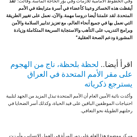
وفي الخطوط الأمامية للأزمات وفي بؤر الحاجة الماسة. وقالت:
“لقد
أيقظت هذه الخسائر وعينا كأعضاء في أسرة مترابطة في الأمم
المتحدة. لقد علمتنا أيضا دروسا مهمة. والآن، نعمل على تغيير الطريقة
التي نعمل بها في جميع أنحاء العالم، مع تعزيز تدابير السلامة والأمن
وبرامج التدريب على التأهب والاستجابة السريعة المتكاملة وزيادة
المشورة ودعم الصحة العقلية.”
اقرأ أيضا..
لحظة بلحظة، ناج من الهجوم
على مقر الأمم المتحدة في العراق
يسترجع ذكرياته
وأكدت نائبة الأمين العام أن الأمم المتحدة تبذل المزيد من الجهد لتلبية
احتياجات الموظفين الباقين على قيد الحياة، وكذلك أسر الضحايا في
رحلتهم الطويلة نحو التعافي.
ويركز موضوع هذا العام على دور المرأة في العمل الإنساني، وأبرزت