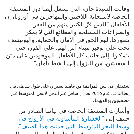
وقالت السيدة خان، التي تشغل أيضا دور المنسقة
الخاصة لاستجابة اللاجئين والمهاجرين في أوروبا، إن
الأطفال “الذين فرّ الكثير منهم من الفقر
والصراعات المسلحة والفظائع التي لا يمكن
تصورها، لهم الحق في الأمان والحماية. واليونيسف
تحث على توفير ميناء آمن لهم، على الفور، حتى
يتمكنوا، إلى جانب كل الأطفال الموجودين على متن
السفينتين، من النزول إلى الشط بأمان”.
شقيقان في سن المراهقة من غامبيا يسيران على طول شاطئ في
إيطاليا في عام 2016 بعد أن سافرا عبر البحر الأبيض المتوسط غير
مصحوبين بوالديهما .
وأشارت المنسقة الخاصة في بيانها الصادر من
جنيف إلى
“الخسارة المأساوية في الأرواح في
وسط البحر المتوسط ​​التي حدثت هذا الصيف”
،
والتي تؤكد، حسب قولها، على الحاجة الفورية إلى