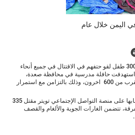
قالت منظمة اوكسفام الدولية، إن أكثر من 300 طفل لقو حتفهم في الاقتتال في جميع أنحاء
لتي استهدفت حافلة مدرسية في محافظة صعدة،
والتي أسفرت عن مقتل 41 طفلاً وجرح ما يقرب من 600 اخرون، وذلك بالتزامن مع استمرار
وأوضحت المنظمة في بيان نشرته على حسابها على منصة التواصل الإجتماعي تويتر مقتل 335
201 في هجمات مُتفرقة، تتضمن الغارات الجوية والألغام والقصف