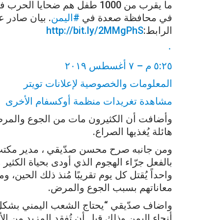
ما يقرب من 1000 طفل هم ضحاي
في محافظة صعدة في
#اليمن
. بيان صادر 
الرابط:
http://bit.ly/2MMgPhS
٠
٥:٢٥ م – ٧ أغسطس ٢٠١٩
المعلومات والخصوصية لإعلانات تويتر
مشاهدة تغريدات منظمة أوكسفام الأخرى
وأضافت أن الكثيرون مات من الجوع والمرض 
هائلة يُغذيها الصراع.
ومن جانبه صرح محسن صدّيقي ، مدير مكتب م
بالفعل جرّاء الهجوم الذي أودى بحياة الكثير
واحداً يُقتل كل يوم تقريبًا مُنذ ذلك الحين، وم
معاناتهم بسبب الجوع والمرض.
واضاف صدّيقي “يحتاج الشعب اليمني بشكل 
أنحاء اليمن وذلك قبل أن تُفقد المزيد من ال