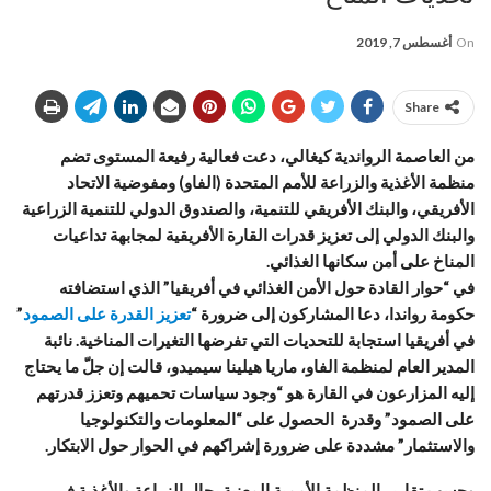
On
أغسطس 7, 2019
Share
من العاصمة الرواندية كيغالي، دعت فعالية رفيعة المستوى تضم
منظمة الأغذية والزراعة للأمم المتحدة (الفاو) ومفوضية الاتحاد
الأفريقي، والبنك الأفريقي للتنمية، والصندوق الدولي للتنمية الزراعية
والبنك الدولي إلى تعزيز قدرات القارة الأفريقية لمجابهة تداعيات
المناخ على أمن سكانها الغذائي.
في “حوار القادة حول الأمن الغذائي في أفريقيا” الذي استضافته
حكومة رواندا، دعا المشاركون إلى ضرورة “
تعزيز القدرة على الصمود
”
في أفريقيا استجابة للتحديات التي تفرضها التغيرات المناخية. نائبة
المدير العام لمنظمة الفاو، ماريا هيلينا سيميدو، قالت إن جلّ ما يحتاج
إليه المزارعون في القارة هو “وجود سياسات تحميهم وتعزز قدرتهم
على الصمود” وقدرة الحصول على “المعلومات والتكنولوجيا
والاستثمار” مشددة على ضرورة إشراكهم في الحوار حول الابتكار.
وحسب تقارير المنظمة الأممية المعنية بحال الزراعة والأغذية في