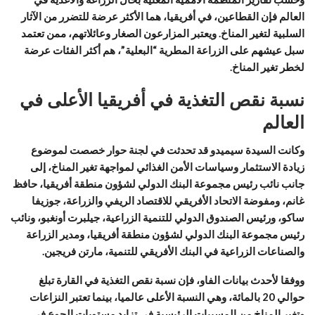
العالم فإن القطاعين، في أفريقيا، هما الأكثر عرضة للتضرر من الآثار
السلبية لتغير المناخ. ويعتبر المزارعون الصغار وعائلاتهم، ممن تعتمد
سبل عيشهم على الزراعة المطرية “البعلية”، هم أكثر الفئات عرضة
لخطر تغير المناخ.
نسبة نقص التغذية في أفريقيا الأعلى في
العالم
وكانت السيدة سيميدو قد تحدثت في لجنة حوار خصصت لموضوع
زيادة الاستثمار وسياسات الأمن الغذائي لمواجهة تغير المناخ، إلى
جانب نائب رئيس مجموعة البنك الدولي لشؤون منطقة أفريقيا، حافظ
غانم، ومفوضة الاتحاد الأفريقي للاقتصاد الريفي والزراعة، جوزيفا
ساكو، ورئيس الصندوق الدولي للتنمية الزراعية، جيلبرت أونغبو، ونائب
رئيس مجموعة البنك الدولي لشؤون منطقة أفريقيا، ومدير الزراعة
والصناعات الزراعية في البنك الأفريقي للتنمية، مارتن فريجين.
ووفقا لأحدث بيانات الفاو، فإن نسبة نقص التغذية في القارة تبلغ
حوالي 20 بالمائة، وهي النسبة الأعلى عالميا، بينما تعتبر النزاعات
وتغير المناخ من المسببات الرئيسية في تزايد مستويات الجوع في